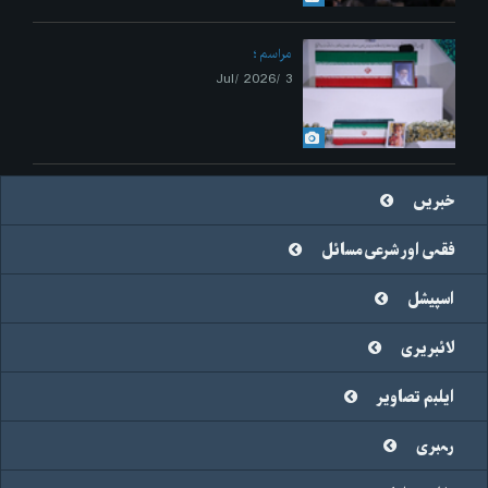
مراسم
3 /Jul/ 2026
خبریں
فقہی اور شرعی مسائل
اسپیشل
لائبریری
ایلبم تصاویر
رہبری