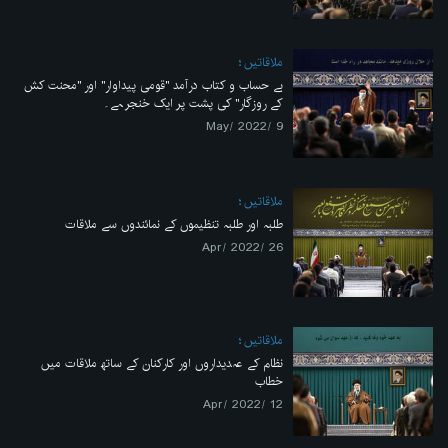
ملاقاتیں
بے حساب و کتاب درآمد "قومی پیداوار" اور "محنت کش
کے روزگار" کی پشت پر ایک خنجر ہے۔
9 /May/ 2022
ملاقاتیں
طلبہ اور طلبہ تنظیموں کے نمائندوں سے ملاقات
26 /Apr/ 2022
ملاقاتیں
نظام کے عہدیداروں اور کارکنان کے ساتھ ملاقات میں
خطاب
12 /Apr/ 2022