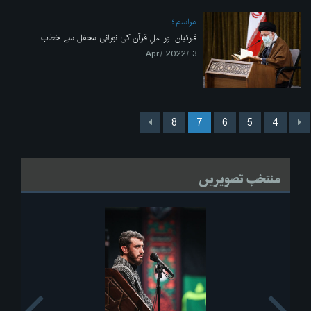
مراسم
قارئیان اور اہلِ قرآن کی نورانی محفل سے خطاب
3 /Apr/ 2022
8
7
6
5
4
منتخب تصویریں