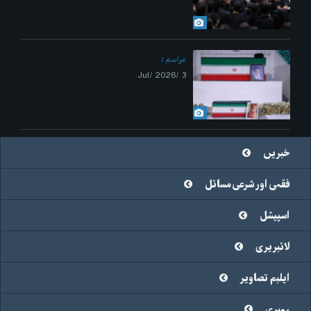
مراسم
3 /Jul/ 2026
خبریں
فقہی اور شرعی مسائل
اسپیشل
لائبریری
ایلبم تصاویر
رہبری