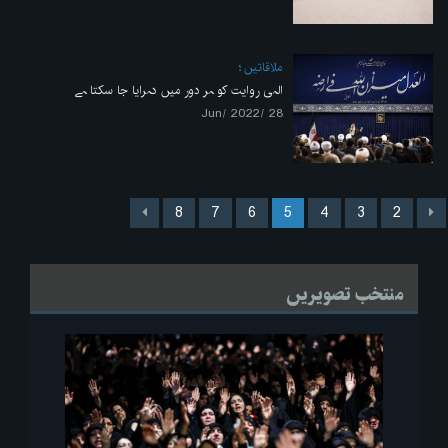
ملاقاتیں
الہی روایت کو ہر دور میں دہرایا جا سکتا ہے
28 /Jun/ 2022
8
7
6
5
4
3
2
منتخب تصویریں