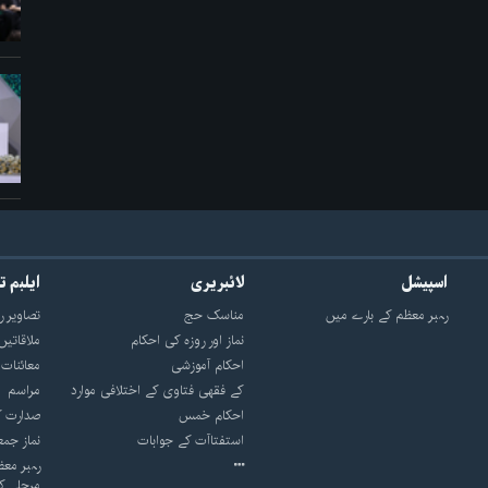
اسپیشل
لائبریری
ایلبم ت
رہبر معظم کے بارے میں
مناسک حج
تصاویر ر
نماز اور روزه کی احکام
ملاقاتیں
احکام آموزشی
معائنات
کے فقهی فتاوی کے اختلافی موارد
مراسم
احکام خمس
صدارت ک
استفتاآت کے جوابات
نماز جمع
رہبر معظ
مرحلے ک