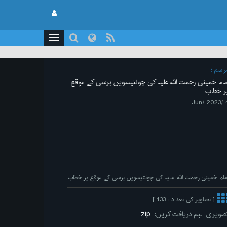
راسم
مام خمینی رحمت اللہ علیہ کی چونتیسویں برسی کے موقع
ر خطاب
4 /Ju
مام خمینی رحمت اللہ علیہ کی چونتیسویں برسی کے موقع پر خطاب
[ تصاویر کی تعداد : 133 ]
صویری البم دریافت کریں:
zip