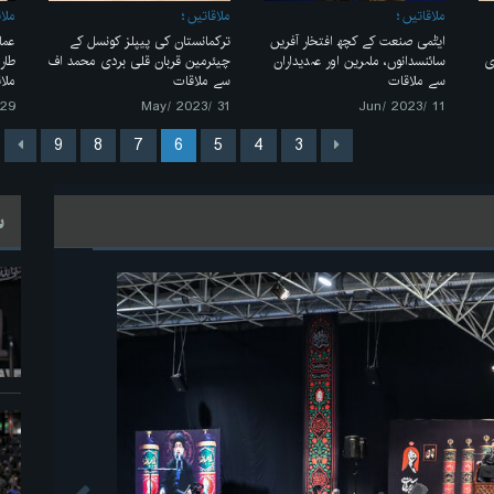
ملاقاتیں
ملاقاتیں
ملا
ایٹمی صنعت کے کچھ افتخار آفریں
ترکمانستان کی پیپلز کونسل کے
عما
ی
سائنسدانوں، ماہرین اور عہدیداران
چیئرمین قربان قلی بردی محمد اف
طار
سے ملاقات
‏سے ملاقات
ملا
29 /May/ 2023
31 /May/ 2023
11 /Jun/ 2023
9
8
7
6
5
4
3
س