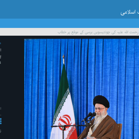
 اسلامی
رحمت اللہ علیہ کی چونتیسویں برسی کے موقع پر خطاب
م
ا
پ
n/ 2023
ا
ت