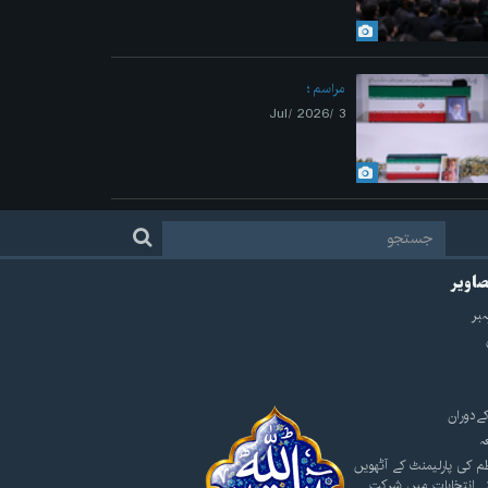
مراسم
3 /Jul/ 2026
صاویر
ہبر
ےدوران
ہ
م کی پارلیمنٹ کے آٹھویں
ے انتخابات میں شرکت