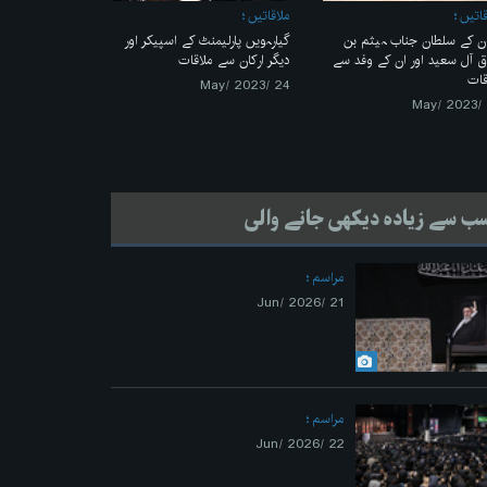
قاتیں
ملاقاتیں
ن کے سلطان جناب ہیثم بن
گیارہویں پارلیمنٹ کے اسپیکر اور
ق آل سعید اور ان کے وفد ‏سے
دیگر ارکان سے ملاقات
قات
24 /May/ 2023
ب سے زیادہ دیکھی جانے والی
مراسم
21 /Jun/ 2026
مراسم
22 /Jun/ 2026