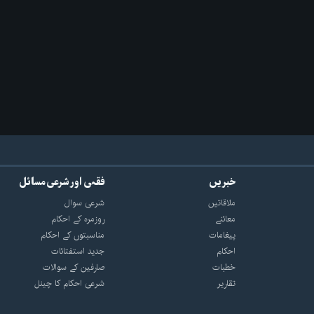
خبریں
فقہی اور شرعی مسائل
ملاقاتیں
شرعی سوال
معائنے
روزمرہ کے احکام
پیغامات
مناسبتوں کے احکام
احکام
جدید استفتائات
خطبات
صارفین کے سوالات
تقاریر
شرعی احکام کا چینل