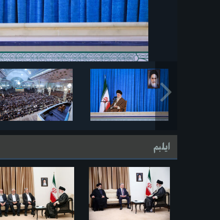
ایلبم