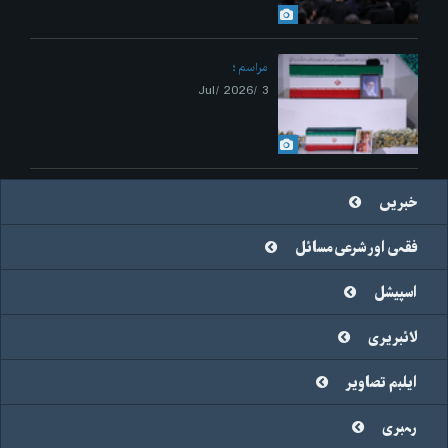
مراسم
3 /Jul/ 2026
خبریں
فقہی اور شرعی مسائل
اسپیشل
لائبریری
ایلبم تصاویر
رہبری