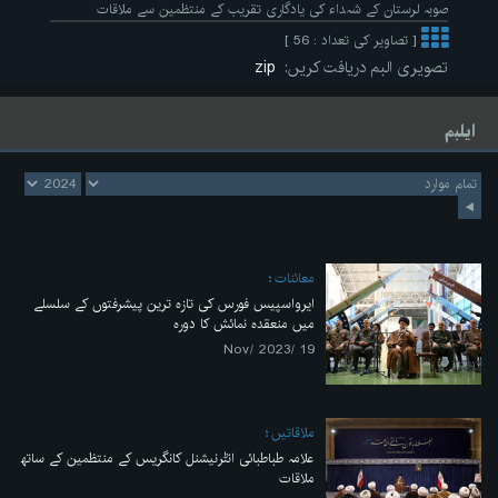
صوبہ لرستان کے شہداء کی یادگاری تقریب کے منتظمین سے ملاقات
[ تصاویر کی تعداد : 56 ]
تصویری البم دریافت کریں:
zip
ایلبم
معائنات
ایرواسپیس فورس کی تازہ ترین پیشرفتوں کے سلسلے
میں منعقدہ نمائش کا دورہ
19 /Nov/ 2023
ملاقاتیں
علامہ طباطبائی انٹرنیشنل کانگریس کے منتظمین کے ساتھ
ملاقات