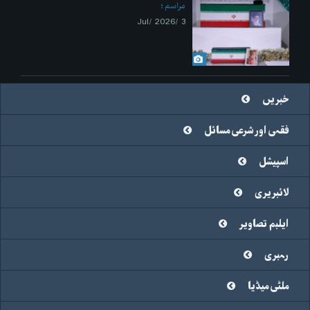
مراسم
3 /Jul/ 2026
خبریں
فقہی اور شرعی مسائل
اسپیشل
لائبریری
ایلبم تصاویر
رہبری
ملٹی میڈیا