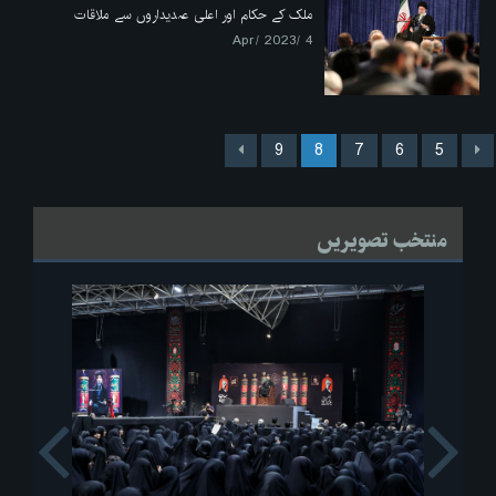
ملک کے حکام اور اعلی عہدیداروں سے ملاقات
4 /Apr/ 2023
9
8
7
6
5
منتخب تصویریں
s
Next