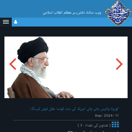
ویب سائٹ دفتر رہبر معظم انقلاب اسلامی
کورونا وائرس بنانے والے امریکہ کی مدد کونسا عاقل قبول کرےگا
11 /Sep/ 2024
[ تصاویر کی تعداد : 3 ]