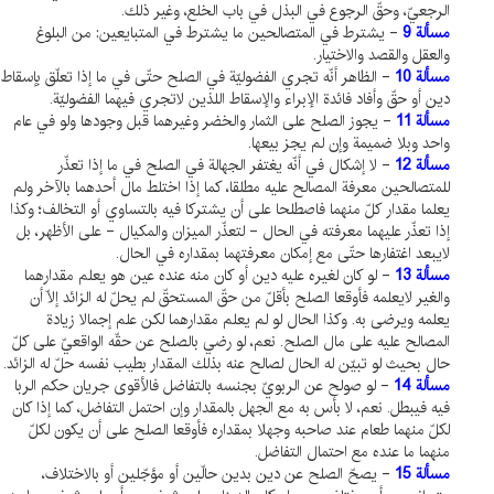
الرجعيّ، وحقّ الرجوع في البذل في باب الخلع، وغير ذلك.
مسألة 9
- يشترط في المتصالحين ما يشترط في المتبايعين: من البلوغ
والعقل والقصد والاختيار.
مسألة 10
- الظاهر أنّه تجري الفضوليّة في الصلح حتّى في ما إذا تعلّق بإسقاط
دين أو حقّ وأفاد فائدة الإبراء والإسقاط اللذين لاتجري فيهما الفضوليّة.
مسألة 11
- يجوز الصلح على الثمار والخضر وغيرهما قبل وجودها ولو في عام
واحد وبلا ضميمة وإن لم يجز بيعها.
مسألة 12
- لا إشكال في أنّه يغتفر الجهالة في الصلح في ما إذا تعذّر
للمتصالحين معرفة المصالح عليه مطلقا، كما إذا اختلط مال أحدهما بالآخر ولم
يعلما مقدار كلّ منهما فاصطلحا على أن يشتركا فيه بالتساوي أو التخالف؛ وكذا
إذا تعذّر عليهما معرفته في الحال - لتعذّر الميزان والمكيال - على الأظهر، بل
لايبعد اغتفارها حتّى مع إمكان معرفتهما بمقداره في الحال.
مسألة 13
- لو كان لغيره عليه دين أو كان منه عنده عين هو يعلم مقدارهما
والغير لايعلمه فأوقعا الصلح بأقلّ من حقّ المستحقّ لم يحلّ له الزائد إلّا أن
يعلمه ويرضى به. وكذا الحال لو لم يعلم مقدارهما لكن علم إجمالا زيادة
المصالح عليه على مال الصلح. نعم، لو رضي بالصلح عن حقّه الواقعيّ على كلّ
حال بحيث لو تبيّن له الحال لصالح عنه بذلك المقدار بطيب نفسه حلّ له الزائد.
مسألة 14
- لو صولح عن الربويّ بجنسه بالتفاضل فالأقوى جريان حكم الربا
فيه فيبطل. نعم، لا بأس به مع الجهل بالمقدار وإن احتمل التفاضل، كما إذا كان
لكلّ منهما طعام عند صاحبه وجهلا بمقداره فأوقعا الصلح على أن يكون لكلّ
منهما ما عنده مع احتمال التفاضل.
مسألة 15
- يصحّ الصلح عن دين بدين حالّين أو مؤجّلين أو بالاختلاف،