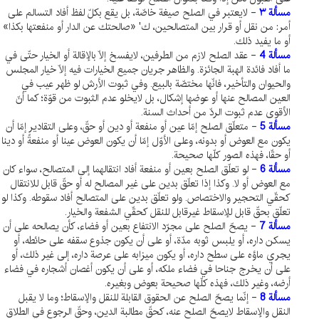
مسألة ۳
- لايعتبر في الصلح صيغة خاصّة، بل يقع بكلّ لفظ أفاد التسالم على
أمر: من نقل أو قرار بين المتصالحين، ك' «صالحتك عن الدار أو منفعتها بكذا»
أو ما يفيد ذلك.
مسألة 4
- عقد الصلح لازم من الطرفين، لايفسخ إلّا بالإقالة أو الخيار حتّى في
ما أفاد فائدة الهبة الجائزة. والظاهر جريان جميع الخيارات فيه إلّا خيار المجلس
والحيوان والتأخير، فانّها مختصّة بالبيع. وفي ثبوت الأرش لو ظهر عيب في
العين المصالح عنها أو عوضها إشكال، بل لايخلو عدم الثبوت من قوّة؛ كما أنّ
الأقوى عدم ثبوت الردّ من أحداث السنة.
مسألة 5
- متعلّق الصلح إمّا عين أو منفعة أو دين أو حقّ، وعلى التقادير إمّا أن
يكون مع العوض أو بدونه، وعلى الأوّل إمّا أن يكون العوض عينا أو منفعةً أو دينا
أو حقّا، فهذه الصور كلّها صحيحة.
مسألة 6
- لو تعلّق الصلح بعين أو منفعة أفاد انتقالهما إلى المتصالح، سواء كان
مع العوض أو لا. وكذا إذا تعلّق بدين على غير المصالح له أو حقّ قابل للانتقال
كحقّي التحجير والاختصاص. ولو تعلّق بدين على المتصالح أفاد سقوطه. وكذا لو
تعلّق بحقّ قابل للإسقاط غيرقابل للنقل كحقّي الشفعة والخيار.
مسألة 7
- يصحّ الصلح على مجرّد الانتفاع بعين أو فضاء، كأن يصالحه على أن
يسكن داره، أو يلبس ثوبه مدّة، أو على أن يكون جذوع سقفه على حائطه، أو
يجري ماؤه على سطح داره، أو يكون ميزابه على عرصة داره، إلى غير ذلك، أو
على أن يخرج جناحا في فضاء ملكه، أو على أن يكون أغصان أشجاره في فضاء
أرضه، وغير ذلك، فهذه كلّها صحيحة بعوض وبغيره.
مسألة 8
- إنّما يصحّ الصلح عن الحقوق القابلة للنقل والإسقاط؛ وما لا يقبل
النقل والإسقاط لايصحّ الصلح عنه، كحقّ مطالبة الدين، وحقّ الرجوع في الطلاق