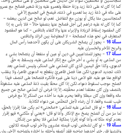
متجانسين أو مختلفين، سواء كان الدينان على شخصين أو على شخص واحد،
كما إذا كان له على ذمّة زيد وزنة حنطة ولعمرو عليه وزنة شعير فصالح مع عمرو
على ماله في ذمّة زيد بما لعمرو في ذمّته، فيصحّ في الجميع إلّا في
المتجانسين ممّا يكال أو يوزن مع التفاضل. نعم، لو صالح عن الدين ببعضه -
كما إذا كان له عليه دراهم إلى أجل فصالح عنها بنصفها حالّاً - فلا بأس به إذا
كان المقصود إسقاط الزيادة والإبراء عنها والاكتفاء بالناقص - كما هو المقصود
المتعارف في نحو هذه المصالحة - لا المعاوضة بين الزائد والناقص.
مسألة 16
- يجوز أن يصالح الشريكان على أن يكون لأحدهما رأس المال
والربح للآخر والخسران عليه.
مسألة 17
- يجوز للمتداعيين في دين أو عين أو منفعة أن يتصالحا بشي ء
من المدّعى به أو بشي ء آخر حتّى مع إنكار المدّعى عليه، ويسقط به حقّ
الدعوى، وكذا حقّ اليمين الّذي كان للمدّعي على المنكر، وليس للمدّعي بعد
ذلك تجديد الدعوى؛ لكن هذا فصل ظاهريّ ينقطع به الدعوى ظاهرا، ولا ينقلب
الواقع عمّا هو عليه. فلو ادّعى دينا على غيره فأنكره فتصالحا على النصف فهذا
الصلح موجب لسقوط دعواه، لكن إذا كان محقّا بقيت ذمّة المدّعى عليه مشغولةً
بالنصف وإن كان معتقدا لعدم محقّيّته، إلّا إذا فرض أنّ المدّعي صالح عن جميع
ماله واقعا؛ وإن كان مبطلا واقعا يحرم عليه ما أخذه من المنكر إلّا مع فرض
طيب نفسه واقعا، لا أنّ رضاه لأجل التخلّص عن دعواه الكاذبة.
مسألة 18
- لو قال المدّعى عليه للمدّعي: «صالحني» لم يكن هذا إقرارا بالحقّ،
لما مرّ من أن الصلح يصحّ مع الإنكار. وأمّا لو قال: «بعني أو ملّكني» فهو إقرار
بعدم كونه ملكا له، وأمّا كونه إقرارا بملكيّة المدّعي فلا يخلو من إشكال.
مسألة 19
- لو كان لشخص ثوب قيمته عشرون ولآخر ثوب قيمته ثلاثون
واشتبها فإن خيّر أحدهما صاحبه فقد أنصفه وأحلله ما اختاره ولصاحبه الآخر، وإن