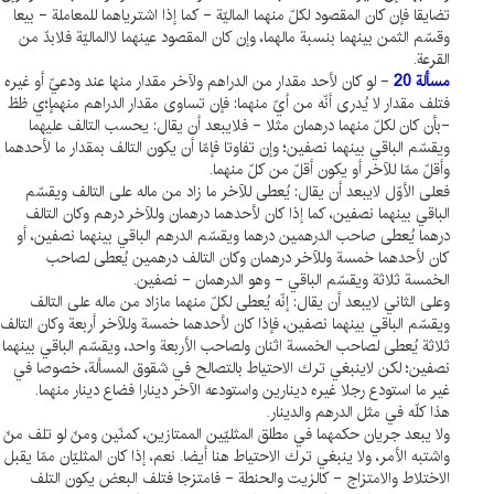
تضايقا فإن كان المقصود لكلّ منهما الماليّة - كما إذا اشترياهما للمعاملة - بيعا
وقسّم الثمن بينهما بنسبة مالهما، وإن كان المقصود عينهما لاالماليّة فلابدّ من
القرعة.
مسألة 20
- لو كان لأحد مقدار من الدراهم ولآخر مقدار منها عند ودعيّ أو غيره
فتلف مقدار لا يُدرى أنّه من أيّ منهما: فإن تساوى مقدار الدراهم منهمإ؛ي ظظ
-بأن كان لكلّ منهما درهمان مثلا - فلايبعد أن يقال: يحسب التالف عليهما
ويقسّم الباقي بينهما نصفين؛ وإن تفاوتا فإمّا أن يكون التالف بمقدار ما لأحدهما
وأقلّ ممّا للآخر أو يكون أقلّ من كلّ منهما.
فعلى الأوّل لايبعد أن يقال: يُعطى للآخر ما زاد من ماله على التالف ويقسّم
الباقي بينهما نصفين، كما إذا كان لأحدهما درهمان وللآخر درهم وكان التالف
درهما يُعطى صاحب الدرهمين درهما ويقسّم الدرهم الباقي بينهما نصفين، أو
كان لأحدهما خمسة وللآخر درهمان وكان التالف درهمين يُعطى لصاحب
الخمسة ثلاثة ويقسّم الباقي - وهو الدرهمان - نصفين.
وعلى الثاني لايبعد أن يقال: إنّه يُعطى لكلّ منهما مازاد من ماله على التالف
ويقسّم الباقي بينهما نصفين، فإذا كان لأحدهما خمسة وللآخر أربعة وكان التالف
ثلاثة يُعطى لصاحب الخمسة اثنان ولصاحب الأربعة واحد، ويقسّم الباقي بينهما
نصفين؛ لكن لاينبغي ترك الاحتياط بالتصالح في شقوق المسألة، خصوصا في
غير ما استودع رجلا غيره دينارين واستودعه الآخر دينارا فضاع دينار منهما.
هذا كلّه في مثل الدرهم والدينار.
ولا يبعد جريان حكمهما في مطلق المثليّين الممتازين، كمنّين ومنّ لو تلف منّ
واشتبه الأمر، ولا ينبغي ترك الاحتياط هنا أيضا. نعم، إذا كان المثليّان ممّا يقبل
الاختلاط والامتزاج - كالزيت والحنطة - فامتزجا فتلف البعض يكون التلف