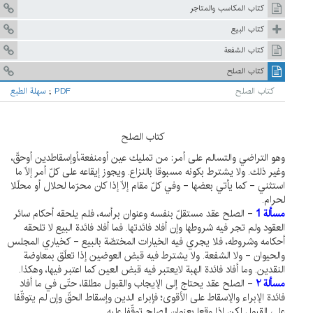
كتاب المكاسب والمتاجر
كتاب البيع
كتاب الشفعة
كتاب الصلح
كتاب الصلح
PDF
;
سهلة الطبع
كتاب الصلح
وهو التراضي والتسالم على أمر: من تمليك عين أومنفعة،أوإسقاطدين أوحقّ،
وغير ذلك. ولا يشترط بكونه مسبوقا بالنزاع. ويجوز إيقاعه على كلّ أمر إلّا ما
استثني - كما يأتي بعضها - وفي كلّ مقام إلّا إذا كان محرّما لحلال أو محلّلا
لحرام.
مسألة 1
- الصلح عقد مستقلّ بنفسه وعنوان برأسه، فلم يلحقه أحكام سائر
العقود ولم تجر فيه شروطها وإن أفاد فائدتها. فما أفاد فائدة البيع لا تلحقه
أحكامه وشروطه، فلا يجري فيه الخيارات المختصّة بالبيع - كخياري المجلس
والحيوان - ولا الشفعة. ولا يشترط فيه قبض العوضين إذا تعلّق بمعاوضة
النقدين. وما أفاد فائدة الهبة لايعتبر فيه قبض العين كما اعتبر فيها، وهكذا.
مسألة ۲
- الصلح عقد يحتاج إلى الإيجاب والقبول مطلقا، حتّى في ما أفاد
فائدة الإبراء والإسقاط على الأقوى؛ فإبراء الدين وإسقاط الحقّ وإن لم يتوقّفا
على القبول لكن إذا وقعا بعنوان الصلح توقّفا عليه.