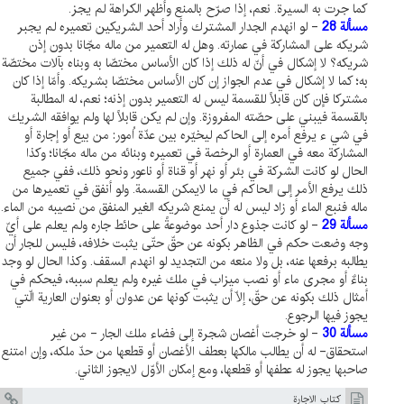
كما جرت به السيرة. نعم، إذا صرّح بالمنع وأظهر الكراهة لم يجز.
مسألة 28
- لو انهدم الجدار المشترك وأراد أحد الشريكين تعميره لم يجبر
شريكه على المشاركة في عمارته. وهل له التعمير من ماله مجّانا بدون إذن
شريكه؟ لا إشكال في أنّ له ذلك إذا كان الأساس مختصّا به وبناه بآلات مختصّة
به؛ كما لا إشكال في عدم الجواز إن كان الأساس مختصّا بشريكه. وأمّا إذا كان
مشتركا فإن كان قابلاً للقسمة ليس له التعمير بدون إذنه؛ نعم، له المطالبة
بالقسمة فيبني على حصّته المفروزة. وإن لم يكن قابلاً لها ولم يوافقه الشريك
في شي ء يرفع أمره إلى الحاكم ليخيّره بين عدّة اُمور: من بيع أو إجارة أو
المشاركة معه في العمارة أو الرخصة في تعميره وبنائه من ماله مجّانا؛ وكذا
الحال لو كانت الشركة في بئر أو نهر أو قناة أو ناعور ونحو ذلك، ففي جميع
ذلك يرفع الأمر إلى الحاكم في ما لايمكن القسمة. ولو أنفق في تعميرها من
ماله فنبع الماء أو زاد ليس له أن يمنع شريكه الغير المنفق من نصيبه من الماء.
مسألة 29
- لو كانت جذوع دار أحد موضوعةً على حائط جاره ولم يعلم على أيّ
وجه وضعت حكم في الظاهر بكونه عن حقّ حتّى يثبت خلافه، فليس للجار أن
يطالبه برفعها عنه، بل ولا منعه من التجديد لو انهدم السقف. وكذا الحال لو وجد
بناءٌ أو مجرى ماء أو نصب ميزاب في ملك غيره ولم يعلم سببه، فيحكم في
أمثال ذلك بكونه عن حقّ، إلّا أن يثبت كونها عن عدوان أو بعنوان العارية الّتي
يجوز فيها الرجوع.
مسألة 30
- لو خرجت أغصان شجرة إلى فضاء ملك الجار - من غير
استحقاق- له أن يطالب مالكها بعطف الأغصان أو قطعها من حدّ ملكه، وإن امتنع
صاحبها يجوز له عطفها أو قطعها، ومع إمكان الأوّل لايجوز الثاني.
كتاب الاجارة