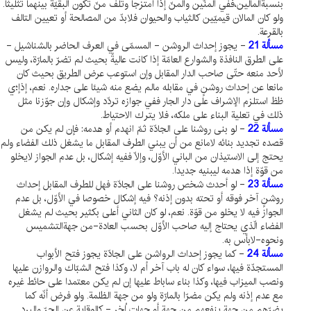
بنسبةالمالين،ففي المنّين والمنّ إذا امتزجا وتلف منّ تكون البقيّة بينهما تثليثا.
ولو كان المالان قيميّين كالثياب والحيوان فلابدّ من المصالحة أو تعيين التالف
بالقرعة.
مسألة 21
- يجوز إحداث الروشن - المسمّى في العرف الحاضر بالشناشيل -
على الطرق النافذة والشوارع العامّة إذا كانت عاليةً بحيث لم تضرّ بالمارّة، وليس
لأحد منعه حتّى صاحب الدار المقابل وإن استوعب عرض الطريق بحيث كان
مانعا عن إحداث روشنٍ في مقابله مالم يضع منه شيئا على جداره. نعم، إذإ؛ي
ظظ استلزم الإشراف على دار الجار ففي جوازه تردّد وإشكال وإن جوّزنا مثل
ذلك في تعلية البناء على ملكه، فلا يترك الاحتياط.
مسألة 22
- لو بنى روشنا على الجادّة ثمّ انهدم أو هدمه: فإن لم يكن من
قصده تجديد بنائه لامانع من أن يبني الطرف المقابل ما يشغل ذلك الفضاء ولم
يحتج إلى الاستيذان من الباني الأوّل، وإلّا ففيه إشكال، بل عدم الجواز لايخلو
من قوّة إذا هدمه ليبنيه جديدا.
مسألة 23
- لو أحدث شخص روشنا على الجادّة فهل للطرف المقابل إحداث
روشنٍ آخر فوقه أو تحته بدون إذنه؟ فيه إشكال خصوصا في الأوّل، بل عدم
الجواز فيه لا يخلو من قوّة. نعم، لو كان الثاني أعلى بكثير بحيث لم يشغل
الفضاء الّذي يحتاج إليه صاحب الأوّل بحسب العادة-من جهةالتشميس
ونحوه-لابأس به.
مسألة 24
- كما يجوز إحداث الرواشن على الجادّة يجوز فتح الأبواب
المستجدّة فيها، سواء كان له باب آخر أم لا، وكذا فتح الشبّاك والروازن عليها
ونصب الميزاب فيها، وكذا بناء ساباط عليها إن لم يكن معتمدا على حائط غيره
مع عدم إذنه ولم يكن مضرّا بالمارّة ولو من جهة الظلمة. ولو فرض أنّه كما
يضرّهم من جهة ينفعهم من جهة أو جهات اُخر - كالوقاية عن الحرّ والبرد