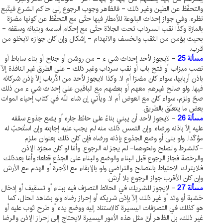
والتحفّظ عن الطين وغير ذلك - فالظاهر وجوب الرجوع إلى حاكم الشرع فيتّبع
نظره. وفي جواز إحداث البالوعة للأمطار فيها حتّى مع التحفّظ عن كونها مضرّة
بالمارّة وكذا نقب السرداب تحت الجادّة حتّى مع إحكام أساسه وبنيانه وسقفه -
بحيث يؤمن من الثقب والخسف والانهدام - إشكال وإن كان جوازه لايخلو من
قرب.
مسألة 25
- لايجوز لأحد إحداث شي ء - من روشن أو جناح أو بناء ساباط أو
نصب ميزاب أو فتح باب أو نقب سرداب وغير ذلك - على الطرق غير النافذة إلّا
باذن أربابها، سواء كان مضرّا أم لا. وكذا لايجوز لأحد من الأرباب إلّا بإذن شركائه
فيها. ولو صالح غيرهم معهم أو بعضهم مع الباقين على إحداث شي ء من ذلك
صحّ ولزم، سواء كان مع العوض أم لا. ويأتي إن شاء اللّه في كتاب إحياء الموات
بعض ما يتعلّق بالطريق.
مسألة 26
- لايجوز لأحد أن يبني بناءً على حائط جاره أو يضع جذوع سقفه
عليه إلّا باذنه ورضاه. وإن التمس ذلك منه لم يجب عليه إجابته وإن استُحبّ له
مؤكّدا. ولو بنى أو وضع الجذوع بإذنه ورضاه فإن كان ذلك بعنوان ملزم
-كالشرط والصلح ونحوهما- لم يجز له الرجوع. وأمّا لو كان مجرّد الإذن
والرخصة فجاز الرجوع قبل البناء والوضع والبناء على الجذع قطعا؛ وأمّا بعدذلك
فلايترك الاحتياط بالتصالح والتراضي ولو بالإبقاء مع الاُجرة أو الهدم مع الأرش
وإن كان الأقرب جواز الرجوع بلا أرش.
مسألة 27
- لايجوز للشريك في الحائط التصرّف فيه ببناء أو تسقيف أو إدخال
خشبة أو وتد أو غير ذلك إلّا بإذن شريكه أو إحراز رضاه ولو بشاهد الحال، كما
هو كذلك في التصرّفات اليسيرة كالاستناد إليه ووضع يده أو طرح ثوب عليه أو
غير ذلك، بل الظاهر أنّ مثل هذه الاُمور اليسيرة لايحتاج إلى إحراز الإذن والرضا