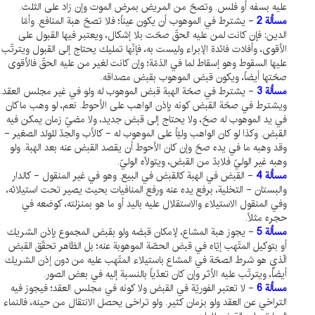
عليه بسفه أو فلس. وتصحّ من المريض بمرض الموت وإن زاد على الثلث.
مسألة 2
- يشترط في الموهوب أن يكون عيناً؛ فلا تصحّ هبة المنافع. وأمّا
الدين: فإن كانت لمن عليه الحقّ صحّت بلا إشكال، ويعتبر فيها القبول على
الأقوى، وأفادت فائدة الإبراء وليست به، فإنّها تمليك يحتاج إلى القبول ويترتّب
عليها السقوط وهو إسقاط لما في الذمّة؛ وإن كانت لغير من عليه الحقّ فالأقوى
صحّتها أيضاً، ويكون قبض الموهوب بقبض مصداقه.
مسألة 3
- يشترط في صحّة الهبة قبض الموهوب له ولو في غير مجلس العقد.
ويشترط في صحّة القبض كونه بإذن الواهب على الأحوط. نعم، لو وهب ماكان
في يد الموهوب له صحّ، ولا يحتاج إلى قبض جديد، ولا مضيّ زمان يمكن فيه
القبض. وكذا لو كان الواهب وليّاً على الموهوب له - كالأب والجدّ للولد الصغير -
وقد وهبه ما في يده صحّ وإن كان الأحوط أن يقصد القبض عنه بعد الهبة. ولو
وهبه غير الوليّ فلابدّ من القبض، ويتولّاه الوليّ.
مسألة 4
- القبض في الهبة كالقبض في البيع. وهو في غير المنقول - كالدار
والبستان - التخلية، برفع يده عنه ورفع المنافيات بحيث يصير تحت استيلائه،
وفي المنقول الاستيلاء والاستقلال عليه باليد أو ما هو بمنزلته، كوضعه في
حجره مثلاً.
مسألة 5
- يجوز هبة المشاع، لإمكان قبضه ولو بقبض المجموع بإذن الشريك
أو بتوكيل المتّهب إيّاه في قبض الحصّة الموهوبة عنه؛ بل الظاهر تحقّق القبض
الّذي هو شرط الصحّة في المشاع باستيلاء المتّهب عليه من دون إذن الشريك
أيضاً، ويترتّب عليه الأثر وإن كان تعدّياً بالنسبة إليه في بعض الصور.
مسألة 6
- لا تعتبر الفوريّة في القبض ولا كونه في مجلس العقد؛ فيجوز فيه
التراخي عن العقد ولو بزمان كثير. ولو تراخى يحصل الانتقال من حينه، فالنماء