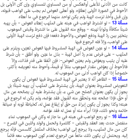
كانت من الأدنى للأعلى أوالعكس أو من المساوي للمساوي وإن كان الأولى بل
الأحوط في الصورة الاُولى إعطاؤه. ولو أعطى العوض لم يجب على الواهب قبوله،
وإن قبل وأخذ لزمت الهبة ولم يكن لواحد منهما الرجوع في ما أعطاه.
مسألة 13
- لو اشترط الواهب في هبته على المتّهب إعطاء العوض - بأن يهبه
شيئاً مكافأةً وثواباً لهبته - ووقع منه القبول على ما اشترط وقبض الموهوب
يتخيّر بين ردّ الهبة ودفع العوض، والأحوط دفعه؛ فإن دفع لزمت الهبة الاُولى
على الواهب، وإلّا فله الرجوع فيها.
مسألة 14
- لو عيّن العوض في الهبة المشروط فيها العوض تعيّن، ويلزم على
المتّهب - على فرض عدم ردّ أصل الهبة - بذل ما عيّن. ولو أطلق - بأن شرط
عليه أن يثيب ويعوّض ولم يعيّن العوض-: فإن اتّفقا على قدرٍ فذاك، وإلّا
فالأحوط أن يعوّض مقدار الموهوب مِثلاً أو قيمةً، وأحوط منه تعويضه بأكثر،
خصوصاً إذا كان الواهب أدنى من الموهوب له.
مسألة 15
- الظاهر أنّه لا يعتبر في الهبة المشروط فيها العوض أن يكون
التعويض المشروط بعنوان الهبة، بأن يشترط على المتّهب أن يهبه شيئاً؛ بل
يجوز أن يكون بعنوان الصلح عن شي ء، بأن يشترط عليه أن يصالحه عن مال
أو حقّ، فإذا صالحه عنه وتحقّق منه القبول فقد عوّضه، ولم يكن له الرجوع في
هبته؛ وكذا يجوز أن يكون إبراءً من حقّ أو إيقاعَ عملٍ له، كخياطة ثوبه أو صياغة
خاتمه ونحو ذلك، فإذا أبرأه منه أو عمل له فقد عوّضه.
مسألة 16
- لو رجع الواهب في هبته في ما جاز له وكان في الموهوب نماء
منفصل حدث بعد العقد والقبض - كالثمرة والحمل والولد واللبن في الضرع -
كان من مال المتّهب، ولا يرجع إلى الواهب؛ بخلاف المتّصل كالسمن، فإنّه يرجع
إليه. ويحتمل أن يكون ذلك مانعاً عن الرجوع، لعدم كون الموهوب معه قائماً