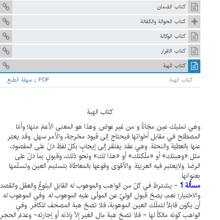
كتاب الضمان
كتاب الحوالة والكفالة
كتاب الوكالة
كتاب الاقرار
كتاب الهبة
كتاب الهبة
PDF
;
سهلة الطبع
كتاب الهبة
وهي تمليك عين مجّاناً و من غير عوض. وهذا هو المعنى الأعمّ منها؛ وأمّا
المصطلح في مقابل أخواتها فيحتاج إلى قيود مخرجة، والأمر سهل. وقد يعبّر
عنها بالعطيّة والنحلة. وهي عقد يفتقر إلى إيجابٍ بكلّ لفظ دلّ على المقصود،
مثل «وهبتك» أو «ملّكتك» أو «هذا لك» ونحو ذلك، وقبولٍ بما دلّ على
الرضا. ولايعتبر فيه العربيّة. والأقوى وقوعها بالمعاطاة بتسليم العين وتسلّمها
بعنوانها.
مسألة 1
- يشترط في كلّ من الواهب والموهوب له القابلِ البلوغُ والعقل والقصد
والاختيار؛ نعم، يصحّ قبول الوليّ عن المولّى عليه الموهوب له. وفي الموهوب له
أن يكون قابلاً لتملّك العين الموهوبة، فلا تصحّ هبة المصحف للكافر. وفي
الواهب كونه مالكاً لها - فلا تصحّ هبة مال الغير إلّا بإذنه أو إجازته- وعدمُ الحجر