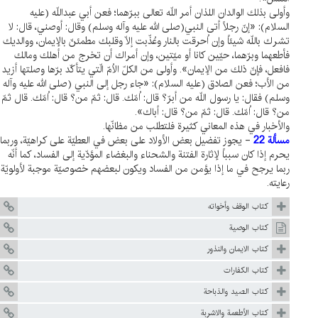
وأولى بذلك الوالدان اللذان أمر اللّه تعالى ببرّهما؛ فعن أبي عبداللّه (عليه
السلام): «إنّ رجلاً أتى النبي(صلى الله عليه وآله وسلم) وقال: أوصني، قال: لا
تشرك باللّه شيئاً وإن اُحرقت بالنار وعُذّبت إلّا وقلبك مطمئنّ بالإيمان، ووالديك
فأطعهما وبرّهما، حيّين كانا أو ميّتين، وإن أمراك أن تخرج من أهلك ومالك
فافعل، فإنّ ذلك من الإيمان». وأولى من الكلّ الاُمّ الّتي يتأكّد برّها وصلتها أزيد
من الأب؛ فعن الصادق (عليه السلام): «جاء رجل إلى النبي (صلى الله عليه وآله
وسلم) فقال: يا رسول اللّه من أبرّ؟ قال: اُمّك. قال: ثمّ من؟ قال: اُمّك. قال ثمّ
من؟ قال: اُمّك. قال: ثمّ من؟ قال: أباك».
والأخبار في هذه المعاني كثيرة فلتطلب من مظانّها.
مسألة 22
- يجوز تفضيل بعض الأولاد على بعض في العطيّة على كراهيّة، وربما
يحرم إذا كان سبباً لإثارة الفتنة والشحناء والبغضاء المؤدّية إلى الفساد، كما أنّه
ربما يرجح في ما إذا يؤمن من الفساد ويكون لبعضهم خصوصيّة موجبة لأولويّة
رعايته.
كتاب الوقف وأخواته
كتاب الوصية
كتاب الايمان والنذور
كتاب الكفارات
كتاب الصيد والذباحة
كتاب الأطعمة والاشربة