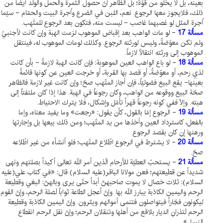
بعينه، بل لا يخلو من قوّة؛ بل الظاهر أنّ حصول الثمرة والحمل والولد أيضاً من
ذلك، فلايجوز معها الرجوع. نعم، اللبن في الضرع واُجرة البيت والحمّام - سيّما
اُجرة المثل لو غصبهما غاصب - ليست منه، فتكون بعد الرجوع للمتّهب.
مسألة 17
- لو مات الواهب بعد إقباض الموهوب لزمت الهبة وإن كانت لأجنبيّ
ولم تكن معوّضةً، وليس لورثته الرجوع. وكذلك لومات الموهوب له، فينتقل
الموهوب إلى ورثته انتقالاً لازماً.
مسألة 18
- لو باع الواهب العين الموهوبة: فإن كانت الهبة لازمةً - بأن كانت
لذي رحم، أو معوّضةً، أو قصد بها القربة، أو خرجت العين عن كونها قائمةً
بعينها- يقع البيع فضوليّاً، فإن أجاز المتّهب صحّ؛ وإن كانت غير لازمة فالظاهر
صحّة البيع ووقوعه من الواهب، وكان رجوعاً في الهبة. هذا إذا كان ملتفتاً إلى
هبته. وإلّا ففي كونه رجوعاً قهراً تأمّل وإشكال، فلا يترك الاحتياط.
مسألة 19
- الرجوع إمّا بالقول، كأن يقول: «رجعت» وما يفيد معناه، وإما
بالفعل، كاسترداد العين وأخذها من يد المتّهب؛ ومن ذلك بيعها بل وإجارتها
ورهنها إن كان بقصد الرجوع.
مسألة 20
- لا يشترط في الرجوع اطّلاع المتّهب؛ فلو أنشأه من غير اطّلاعه
صحّ.
مسألة 21
- يستحبّ العطيّة للأرحام الّذين أمر اللّه تعالى أكيداً بصلتهم ونهى
شديداً عن قطيعتهم؛ فعن مولانا الباقر(عليه السلام) قال: «في كتاب علي(عليه
السلام): ثلاث خصال لا يموت صاحبهنّ أبداً حتّى يرى وبالهنّ: البغي وقطيعة
الرحم واليمين الكاذبة يبارز اللّه بها. وإنّ أعجل الطاعة ثواباً لَصلة الرحم، وإنّ القوم
ليكونون فجّاراً فيتواصلون فتنمى أموالهم ويثرون. وإنّ اليمين الكاذبة وقطيعة
الرحم لَتذرانِ الديار بلاقع من أهلها وتنقلان الرحم؛ وإنّ نقل الرحم انقطاع
النسل».