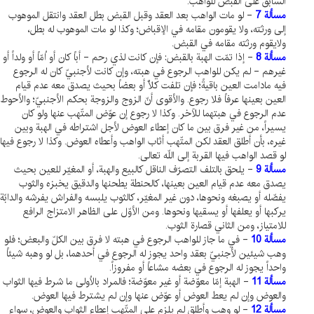
السابق على القبض للواهب.
مسألة 7
- لو مات الواهب بعد العقد وقبل القبض بطل العقد وانتقل الموهوب
إلى ورثته، ولا يقومون مقامه في الإقباض؛ وكذا لو مات الموهوب له بطل،
ولايقوم ورثته مقامه في القبض.
مسألة 8
- إذا تمّت الهبة بالقبض: فإن كانت لذي رحم - أباً كان أو اُمّاً أو ولداً أو
غيرهم - لم يكن للواهب الرجوع في هبته، وإن كانت لأجنبيّ كان له الرجوع
فيه مادامت العين باقيةً؛ فإن تلفت كلّاً أو بعضاً بحيث يصدق معه عدم قيام
العين بعينها عرفاً فلا رجوع. والأقوى أنّ الزوج والزوجة بحكم الأجنبيّ؛ والأحوط
عدم الرجوع في هبتهما للآخر. وكذا لا رجوع إن عوّض المتّهب عنها ولو كان
يسيراً، من غير فرق بين ما كان إعطاء العوض لأجل اشتراطه في الهبة وبين
غيره، بأن أطلق العقد لكن المتّهب أثاب الواهب وأعطاه العوض. وكذا لا رجوع فيها
لو قصد الواهب فيها القربة إلى اللّه تعالى.
مسألة 9
- يلحق بالتلف التصرّف الناقل كالبيع والهبة، أو المغيّر للعين بحيث
يصدق معه عدم قيام العين بعينها، كالحنطة يطحنها والدقيق يخبزه والثوب
يفصّله أو يصبغه ونحوها، دون غير المغيّر، كالثوب يلبسه والفراش يفرشه والدابّة
يركبها أو يعلفها أو يسقيها ونحوها. ومن الأوّل على الظاهر الامتزاج الرافع
للامتياز، ومن الثاني قصارة الثوب.
مسألة 10
- في ما جاز للواهب الرجوع في هبته لا فرق بين الكلّ والبعض؛ فلو
وهب شيئين لأجنبيّ بعقد واحد يجوز له الرجوع في أحدهما، بل لو وهبه شيئاً
واحداً يجوز له الرجوع في بعضه مشاعاً أو مفروزاً.
مسألة 11
- الهبة إمّا معوّضة أو غير معوّضة؛ فالمراد بالاُولى ما شرط فيها الثواب
والعوض وإن لم يعط العوض أو عوّض عنها وإن لم يشترط فيها العوض.
مسألة 12
- لو وهب وأطلق لم يلزم على المتّهب إعطاء الثواب والعوض، سواء