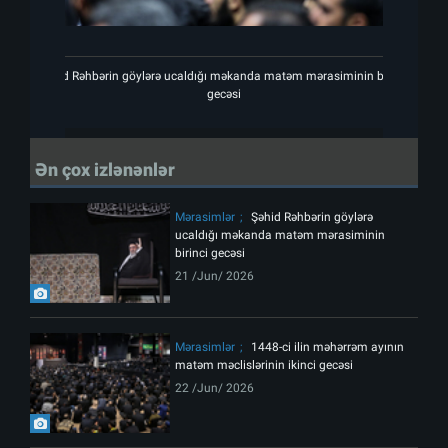
Şəhid Rəhbərin göylərə ucaldığı məkanda matəm mərasiminin birinci
Şəhid
gecəsi
Ən çox izlənənlər
Mərasimlər
Şəhid Rəhbərin göylərə
ucaldığı məkanda matəm mərasiminin
birinci gecəsi
21 /Jun/ 2026
Mərasimlər
1448-ci ilin məhərrəm ayının
matəm məclislərinin ikinci gecəsi
22 /Jun/ 2026