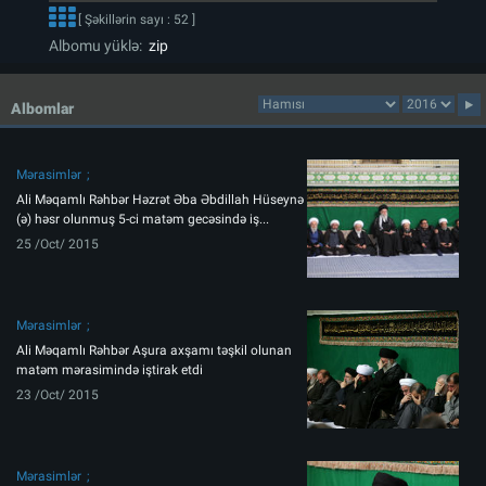
[ Şəkillərin sayı : 52 ]
Albomu yüklə:
zip
Albomlar
Mərasimlər
Ali Məqamlı Rəhbər Həzrət Əba Əbdillah Hüseynə
(ə) həsr olunmuş 5-ci matəm gecəsində iş...
25 /Oct/ 2015
Mərasimlər
Ali Məqamlı Rəhbər Aşura axşamı təşkil olunan
matəm mərasimində iştirak etdi
23 /Oct/ 2015
Mərasimlər