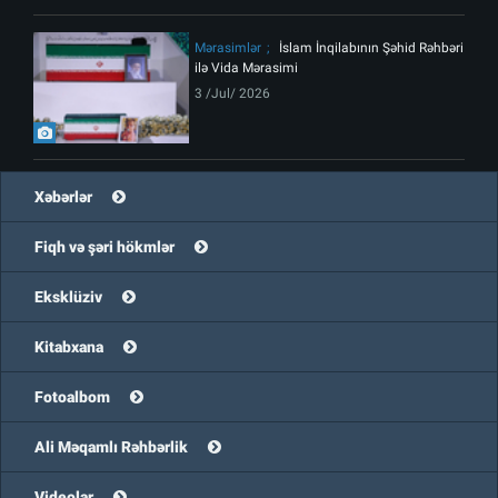
Mərasimlər
İslam İnqilabının Şəhid Rəhbəri
ilə Vida Mərasimi
3 /Jul/ 2026
Xəbərlər
Fiqh və şəri hökmlər
Eksklüziv
Kitabxana
Fotoalbom
Ali Məqamlı Rəhbərlik
Videolar