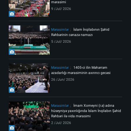
mərasimi
9 /Jul/ 2026
Mərasimlər
İslam İnqilabının Şəhid
Rəhbərinin cənazə namazı
5 /Jul/ 2026
Mərasimlər
1405-ci ilin Məhərrəm
əzadarlığı mərasiminin axırıncı gecəsi
26 /Jun/ 2026
Mərasimlər
İmam Xomeyni (r.ə) adına
hüseyniyə yaxınlığında İslam İnqilabın Şəhid
Rəhbəri ilə vida mərasimi
2 /Jul/ 2026