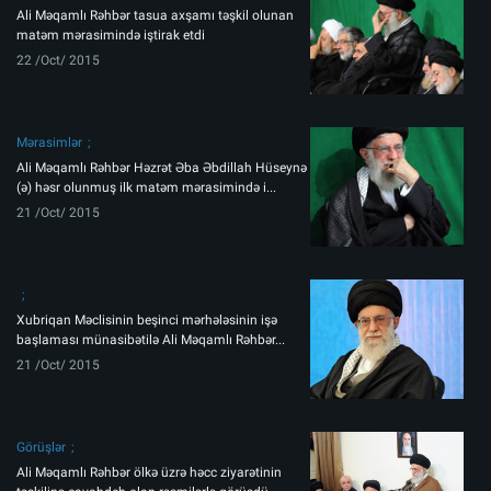
Ali Məqamlı Rəhbər tasua axşamı təşkil olunan
matəm mərasimində iştirak etdi
22 /Oct/ 2015
Mərasimlər
Ali Məqamlı Rəhbər Həzrət Əba Əbdillah Hüseynə
(ə) həsr olunmuş ilk matəm mərasimində i...
21 /Oct/ 2015
Xubriqan Məclisinin beşinci mərhələsinin işə
başlaması münasibətilə Ali Məqamlı Rəhbər...
21 /Oct/ 2015
Görüşlər
Ali Məqamlı Rəhbər ölkə üzrə həcc ziyarətinin