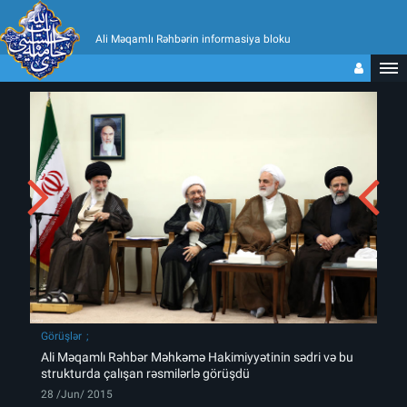
Ali Məqamlı Rəhbərin informasiya bloku
Görüşlər
Ali Məqamlı Rəhbər Məhkəmə Hakimiyyətinin sədri və bu
strukturda çalışan rəsmilərlə görüşdü
28 /Jun/ 2015