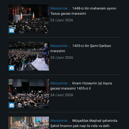
Mərasimlər
1448-ci ilin məhərrəm ayının
Tasua gecəsi mərasimi
23 /Jun/ 2026
Mərasimlər
1405-ci ilin Şami-Qəriban
mərasimi
25 /Jun/ 2026
Mərasimlər
İmam Hüseynin (ə) Aşura
gecəsi mərasimi 1405-ci il
24 /Jun/ 2026
Mərasimlər
Müqəddəs Məşhəd şəhərində
Şəhid İmamın pak nəşi ilə vida və dəfn