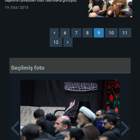
təşkilinə cavabdeh olan rəsmilərlə görüşdü
19 /Oct/ 2015
6
7
8
9
10
11
12
Seçilmiş foto
Previous