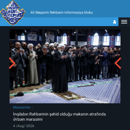
Ali Məqamlı Rəhbərin informasiya bloku
Mərasimlər
İnqilabın Rəhbərinin şəhid olduğu məkanın ətrafında
Ərbəin mərasimi
4 /Aug/ 2026