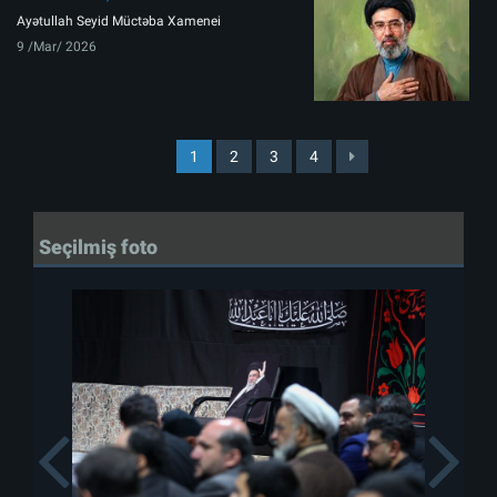
Ayətullah Seyid Müctəba Xamenei
9 /Mar/ 2026
1
2
3
4
Seçilmiş foto
Previous