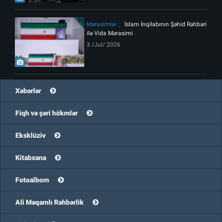
Mərasimlər
İslam İnqilabının Şəhid Rəhbəri
ilə Vida Mərasimi
3 /Jul/ 2026
Xəbərlər
Fiqh və şəri hökmlər
Eksklüziv
Kitabxana
Fotoalbom
Ali Məqamlı Rəhbərlik