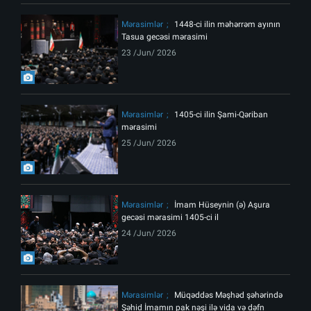
Mərasimlər
1448-ci ilin məhərrəm ayının
Tasua gecəsi mərasimi
23 /Jun/ 2026
Mərasimlər
1405-ci ilin Şami-Qəriban
mərasimi
25 /Jun/ 2026
Mərasimlər
İmam Hüseynin (ə) Aşura
gecəsi mərasimi 1405-ci il
24 /Jun/ 2026
Mərasimlər
Müqəddəs Məşhəd şəhərində
Şəhid İmamın pak nəşi ilə vida və dəfn