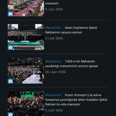
mərasimi
9 /Jul/ 2026
Mərasimlər
İslam İnqilabının Şəhid
Rəhbərinin cənazə namazı
5 /Jul/ 2026
Mərasimlər
1405-ci ilin Məhərrəm
əzadarlığı mərasiminin axırıncı gecəsi
26 /Jun/ 2026
Mərasimlər
İmam Xomeyni (r.ə) adına
hüseyniyə yaxınlığında İslam İnqilabın Şəhid
Rəhbəri ilə vida mərasimi
2 /Jul/ 2026