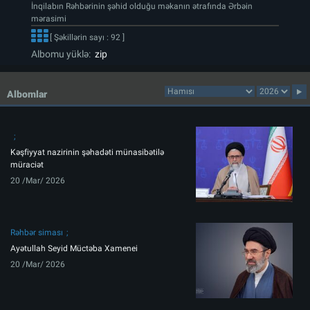
İnqilabın Rəhbərinin şəhid olduğu məkanın ətrafında Ərbəin
mərasimi
[ Şəkillərin sayı : 92 ]
Albomu yüklə:
zip
Albomlar
Kəşfiyyat nazirinin şəhadəti münasibətilə
müraciət
20 /Mar/ 2026
Rəhbər siması
Ayətullah Seyid Müctəba Xamenei
20 /Mar/ 2026