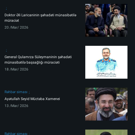
Doktor Əli Laricaninin şəhadəti münasibətilə
müraciət
20 /Mar/ 2026
General Qulamrza Süleymaninin şəhadəti
münasibətilə başsağlığı müraciəti
18 /Mar/ 2026
Rəhbər siması
Ayətullah Seyid Müctəba Xamenei
13 /Mar/ 2026
Rəhbər siması