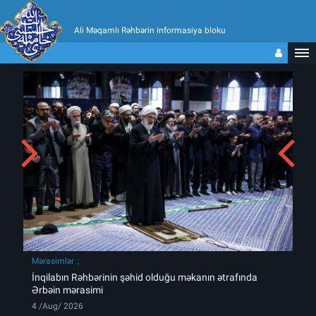
Ali Məqamlı Rəhbərin informasiya bloku
Mərasimlər
İnqilabın Rəhbərinin şəhid olduğu məkanın ətrafında
Ərbəin mərasimi
4 /Aug/ 2026