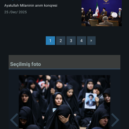
Ayətullah Milaninin anım konqresi
25 /Dec/ 2025
1
2
3
4
Seçilmiş foto
Previous