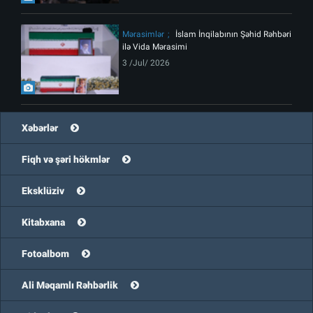
Mərasimlər
İslam İnqilabının Şəhid Rəhbəri
ilə Vida Mərasimi
3 /Jul/ 2026
Xəbərlər
Fiqh və şəri hökmlər
Eksklüziv
Kitabxana
Fotoalbom
Ali Məqamlı Rəhbərlik