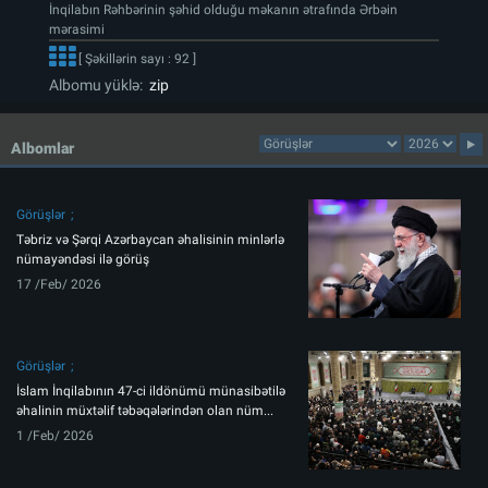
İnqilabın Rəhbərinin şəhid olduğu məkanın ətrafında Ərbəin
mərasimi
[ Şəkillərin sayı : 92 ]
Albomu yüklə:
zip
Albomlar
Görüşlər
Təbriz və Şərqi Azərbaycan əhalisinin minlərlə
nümayəndəsi ilə görüş
17 /Feb/ 2026
Görüşlər
İslam İnqilabının 47-ci ildönümü münasibətilə
əhalinin müxtəlif təbəqələrindən olan nüm...
1 /Feb/ 2026