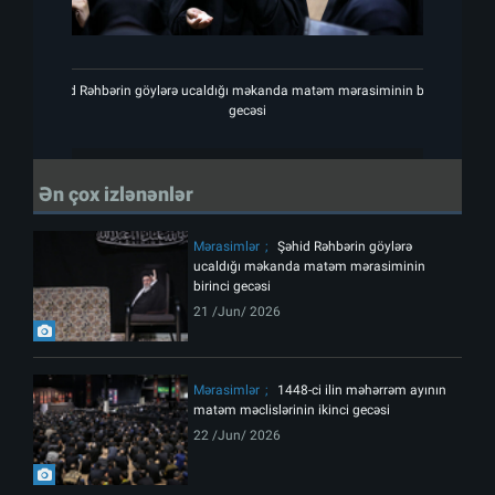
Şəhid Rəhbərin göylərə ucaldığı məkanda matəm mərasiminin birinci
Şəhid
gecəsi
Ən çox izlənənlər
Mərasimlər
Şəhid Rəhbərin göylərə
ucaldığı məkanda matəm mərasiminin
birinci gecəsi
21 /Jun/ 2026
Mərasimlər
1448-ci ilin məhərrəm ayının
matəm məclislərinin ikinci gecəsi
22 /Jun/ 2026