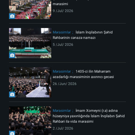
mərasimi
9 /Jul/ 2026
Mərasimlər
İslam İnqilabının Şəhid
Rəhbərinin cənazə namazı
5 /Jul/ 2026
Mərasimlər
1405-ci ilin Məhərrəm
əzadarlığı mərasiminin axırıncı gecəsi
26 /Jun/ 2026
Mərasimlər
İmam Xomeyni (r.ə) adına
hüseyniyə yaxınlığında İslam İnqilabın Şəhid
Rəhbəri ilə vida mərasimi
2 /Jul/ 2026