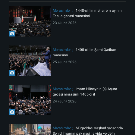
Mərasimlər
1448-ci ilin məhərrəm ayının
Tasua gecəsi mərasimi
23 /Jun/ 2026
Mərasimlər
1405-ci ilin Şami-Qəriban
mərasimi
25 /Jun/ 2026
Mərasimlər
İmam Hüseynin (ə) Aşura
gecəsi mərasimi 1405-ci il
24 /Jun/ 2026
Mərasimlər
Müqəddəs Məşhəd şəhərində
Şəhid İmamın pak nəşi ilə vida və dəfn