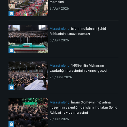
mərasimi
9 /Jul/ 2026
Mərasimlər
İslam İnqilabının Şəhid
Rəhbərinin cənazə namazı
5 /Jul/ 2026
Mərasimlər
1405-ci ilin Məhərrəm
əzadarlığı mərasiminin axırıncı gecəsi
26 /Jun/ 2026
Mərasimlər
İmam Xomeyni (r.ə) adına
hüseyniyə yaxınlığında İslam İnqilabın Şəhid
Rəhbəri ilə vida mərasimi
2 /Jul/ 2026