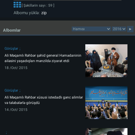
[ Şəkillərin sayı : 59 ]
Albomu yüklə:
zip
Albomlar
Görüşlər
Ali Məqamlı Rəhbər şəhid general Həmədaninin
ailəsini yaşadıqları mənzildə ziyarət etdi
18 /Oct/ 2015
Görüşlər
Ali Məqamlı Rəhbər xüsusi istedadlı gənc alimlər
və tələbələrlə görüşdü
14 /Oct/ 2015