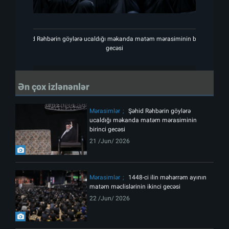
Şəhid Rəhbərin göylərə ucaldığı məkanda matəm mərasiminin birinci
Şəhid 
gecəsi
Ən çox izlənənlər
Mərasimlər
Şəhid Rəhbərin göylərə
ucaldığı məkanda matəm mərasiminin
birinci gecəsi
21 /Jun/ 2026
Mərasimlər
1448-ci ilin məhərrəm ayının
matəm məclislərinin ikinci gecəsi
22 /Jun/ 2026