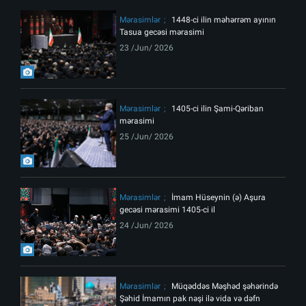
Mərasimlər
1448-ci ilin məhərrəm ayının
Tasua gecəsi mərasimi
23 /Jun/ 2026
Mərasimlər
1405-ci ilin Şami-Qəriban
mərasimi
25 /Jun/ 2026
Mərasimlər
İmam Hüseynin (ə) Aşura
gecəsi mərasimi 1405-ci il
24 /Jun/ 2026
Mərasimlər
Müqəddəs Məşhəd şəhərində
Şəhid İmamın pak nəşi ilə vida və dəfn