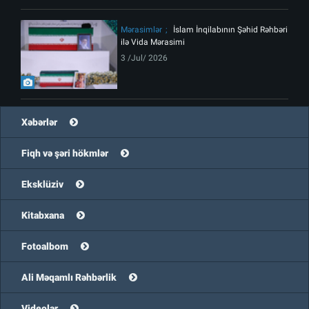
Mərasimlər
İslam İnqilabının Şəhid Rəhbəri
ilə Vida Mərasimi
3 /Jul/ 2026
Xəbərlər
Fiqh və şəri hökmlər
Eksklüziv
Kitabxana
Fotoalbom
Ali Məqamlı Rəhbərlik
Videolar