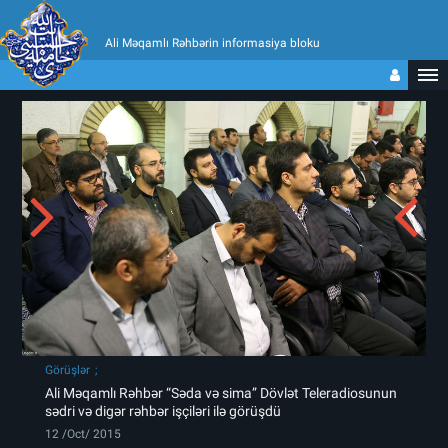
Ali Məqamlı Rəhbərin informasiya bloku
Görüşlər
Ali Məqamlı Rəhbər “Səda və sima” Dövlət Teleradiosunun
sədri və digər rəhbər işçiləri ilə görüşdü
12 /Oct/ 2015