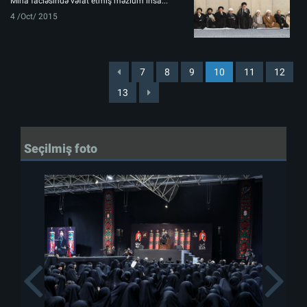
Mina faciəsində vəfat etmiş məzlum insa...
4 /Oct/ 2015
7
8
9
10
11
12
13
Seçilmiş foto
Previous