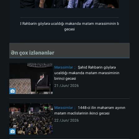
Şəhid Rəhbərin göylərə ucaldığı məkanda matəm mərasiminin birinci
Şəhid R
gecəsi
Ən çox izlənənlər
Mərasimlər
Şəhid Rəhbərin göylərə
ucaldığı məkanda matəm mərasiminin
birinci gecəsi
21 /Jun/ 2026
Mərasimlər
1448-ci ilin məhərrəm ayının
matəm məclislərinin ikinci gecəsi
22 /Jun/ 2026