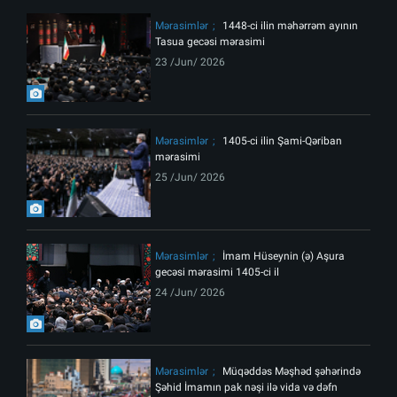
Mərasimlər
1448-ci ilin məhərrəm ayının
Tasua gecəsi mərasimi
23 /Jun/ 2026
Mərasimlər
1405-ci ilin Şami-Qəriban
mərasimi
25 /Jun/ 2026
Mərasimlər
İmam Hüseynin (ə) Aşura
gecəsi mərasimi 1405-ci il
24 /Jun/ 2026
Mərasimlər
Müqəddəs Məşhəd şəhərində
Şəhid İmamın pak nəşi ilə vida və dəfn