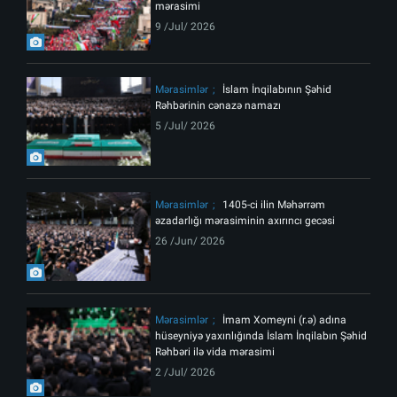
mərasimi
9 /Jul/ 2026
Mərasimlər
İslam İnqilabının Şəhid
Rəhbərinin cənazə namazı
5 /Jul/ 2026
Mərasimlər
1405-ci ilin Məhərrəm
əzadarlığı mərasiminin axırıncı gecəsi
26 /Jun/ 2026
Mərasimlər
İmam Xomeyni (r.ə) adına
hüseyniyə yaxınlığında İslam İnqilabın Şəhid
Rəhbəri ilə vida mərasimi
2 /Jul/ 2026