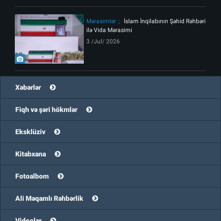
Mərasimlər
İslam İnqilabının Şəhid Rəhbəri
ilə Vida Mərasimi
3 /Jul/ 2026
Xəbərlər
Fiqh və şəri hökmlər
Eksklüziv
Kitabxana
Fotoalbom
Ali Məqamlı Rəhbərlik
Videolar