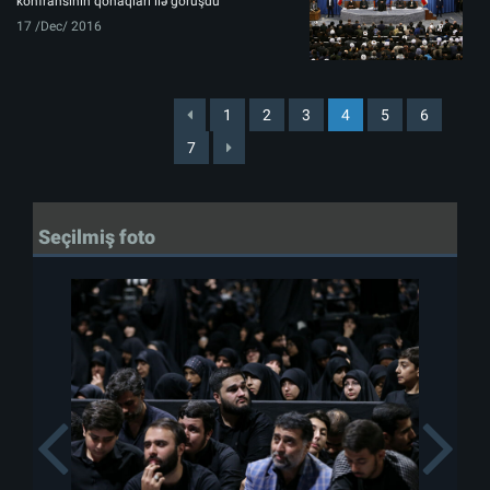
konfransının qonaqları ilə görüşdü
17 /Dec/ 2016
1
2
3
4
5
6
7
Seçilmiş foto
Previous