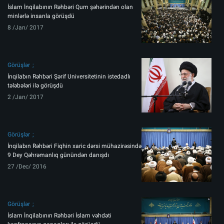
İslam İnqilabının Rəhbəri Qum şəhərindən olan
minlərlə insanla görüşdü
8 /Jan/ 2017
Görüşlər
İnqilabın Rəhbəri Şərif Universitetinin istedadlı
tələbələri ilə görüşdü
2 /Jan/ 2017
Görüşlər
İnqilabın Rəhbəri Fiqhin xaric dərsi mühazirəsində
9 Dey Qəhrəmanlıq günündən danışdı
27 /Dec/ 2016
Görüşlər
İslam İnqilabının Rəhbəri İslam vəhdəti