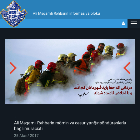
Ali Məqamlı Rəhbərin informasiya bloku
Ali Məqamlı Rəhbərin mömin və cəsur yanğınsöndürənlərlə
bağlı müraciəti
25 /Jan/ 2017