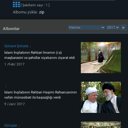
[ Şəkillərin sayı : 1 ]
Albomu yüklə:
zip
Albomlar
Qolzare Şohəda
İslam İnqilabının Rəhbəri İmamın (r.ə)
məqbərəsini və şəhidlər xiyabanını ziyarət etdi
1 /Feb/ 2017
İslam İnqilabının Rəhbəri Haşimi Rəfsəncaninin
vafatı münasibəti ilə başsağlığı verdi
9 /Jan/ 2017
Görüşlər