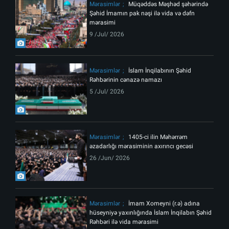
Mərasimlər
Müqəddəs Məşhəd şəhərində
Şəhid İmamın pak nəşi ilə vida və dəfn
mərasimi
9 /Jul/ 2026
Mərasimlər
İslam İnqilabının Şəhid
Rəhbərinin cənazə namazı
5 /Jul/ 2026
Mərasimlər
1405-ci ilin Məhərrəm
əzadarlığı mərasiminin axırıncı gecəsi
26 /Jun/ 2026
Mərasimlər
İmam Xomeyni (r.ə) adına
hüseyniyə yaxınlığında İslam İnqilabın Şəhid
Rəhbəri ilə vida mərasimi