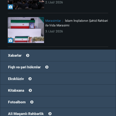
2 /Jul/ 2026
Mərasimlər
İslam İnqilabının Şəhid Rəhbəri
ilə Vida Mərasimi
3 /Jul/ 2026
Xəbərlər
Fiqh və şəri hökmlər
Eksklüziv
Kitabxana
Fotoalbom
Ali Məqamlı Rəhbərlik