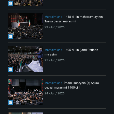
Mərasimlər
1448-ci ilin məhərrəm ayının
Tasua gecəsi mərasimi
23 /Jun/ 2026
Mərasimlər
1405-ci ilin Şami-Qəriban
mərasimi
25 /Jun/ 2026
Mərasimlər
İmam Hüseynin (ə) Aşura
gecəsi mərasimi 1405-ci il
24 /Jun/ 2026