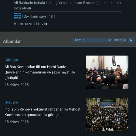
Ali Rəhbərin iştirakı ilə bu gün səhər İmam Rzanın (ə) pak qəbrinin
tozu alındı
[ Şəkillərin sayı : 48 ]
Albomu yüklə:
zip
Albomlar
Görüşlər
Ali Baş Komandan İİR-nın Hərbi Dəniz
Qüvvələrinin komandirləri və şəxsi heyəti ilə
görüşdü
28 /Nov/ 2018
Görüşlər
İnqilabın Rəhbəri hökumət rəhbərləri və Vəhdət
Konfransının qonaqları ilə görüşdü
25 /Nov/ 2018