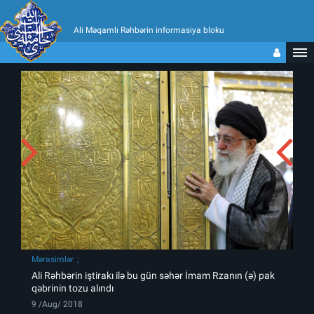
Ali Məqamlı Rəhbərin informasiya bloku
Mərasimlər
Ali Rəhbərin iştirakı ilə bu gün səhər İmam Rzanın (ə) pak
qəbrinin tozu alındı
9 /Aug/ 2018