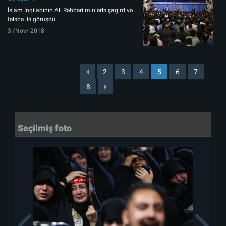
İslam İnqilabının Ali Rəhbəri minlərlə şagird və
tələbə ilə görüşdü
3 /Nov/ 2018
2
3
4
5
6
7
8
Seçilmiş foto
Previous