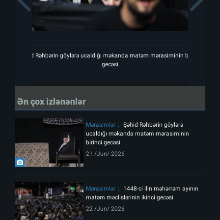
Şəhid Rəhbərin göylərə ucaldığı məkanda matəm mərasiminin birinci
Şəhi
gecəsi
Ən çox izlənənlər
Mərasimlər
Şəhid Rəhbərin göylərə
ucaldığı məkanda matəm mərasiminin
birinci gecəsi
21 /Jun/ 2026
Mərasimlər
1448-ci ilin məhərrəm ayının
matəm məclislərinin ikinci gecəsi
22 /Jun/ 2026