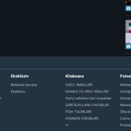
Eksklüziv
Kitabxana
Foto
Rəhbərlə tanışlıq
HƏCC ƏMƏLLƏRİ
Rəhbər
Eksklüziv
NAMAZ VƏ ORUC RİSALƏSİ
Görüşl
i
Xarici səfərlərə dair məsələlər
Görüşm
ŞƏRİ SUALLARA CAVABLAR
Mərasi
FİQH TƏLİMLƏRİ
Ölkə ba
XÜMSÜN HÖKMLƏRİ
Cümə 
Prezide