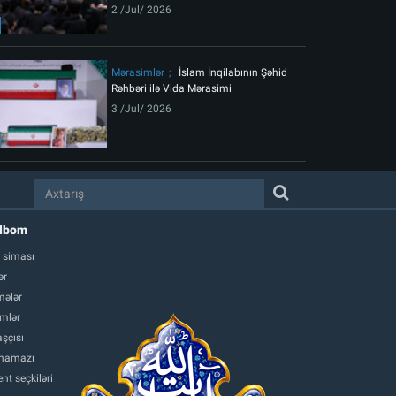
2 /Jul/ 2026
Mərasimlər
İslam İnqilabının Şəhid
Rəhbəri ilə Vida Mərasimi
3 /Jul/ 2026
albom
 siması
ər
ələr
mlər
şçısı
namazı
nt seçkiləri