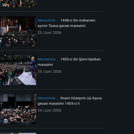
ext
Mərasimlər
1448-ci ilin məhərrəm
ayının Tasua gecəsi mərasimi
23 /Jun/ 2026
Mərasimlər
1405-ci ilin Şami-Qəriban
mərasimi
25 /Jun/ 2026
məkanda matəm mərasiminin birinci gecəsi
Mərasimlər
İmam Hüseynin (ə) Aşura
gecəsi mərasimi 1405-ci il
24 /Jun/ 2026