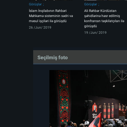
Görüşlər
Görüşlər
İslam İnqilabının Rəhbəri
Ali Rəhbər Kürdüstan
Məhkəmə sisteminin sədri və
şəhidlərinə həsr edilmiş
məsul işçiləri ilə görüşdü
konfransın təşkilatçıları ilə
görüşdü
26 /Jun/ 2019
19 /Jun/ 2019
Seçilmiş foto