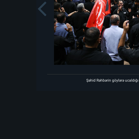
Previou
id Rəhbərin göylərə ucaldığı məkanda matəm mərasiminin birinci gecəsi