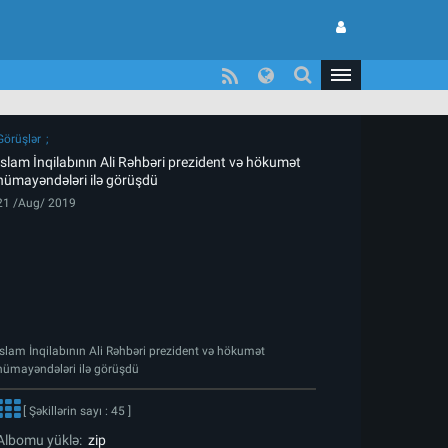
Görüşlər
İslam İnqilabının Ali Rəhbəri prezident və hökumət
nümayəndələri ilə görüşdü
21 /Aug/ 2019
İslam İnqilabının Ali Rəhbəri prezident və hökumət
nümayəndələri ilə görüşdü
[ Şəkillərin sayı : 45 ]
Albomu yüklə:
zip