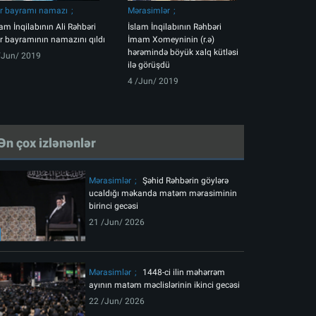
tr bayramı namazı
Mərasimlər
lam İnqilabının Ali Rəhbəri
İslam İnqilabının Rəhbəri
tr bayramının namazını qıldı
İmam Xomeyninin (r.ə)
hərəmində böyük xalq kütləsi
/Jun/ 2019
ilə görüşdü
4 /Jun/ 2019
Ən çox izlənənlər
Mərasimlər
Şəhid Rəhbərin göylərə
ucaldığı məkanda matəm mərasiminin
birinci gecəsi
21 /Jun/ 2026
Mərasimlər
1448-ci ilin məhərrəm
ayının matəm məclislərinin ikinci gecəsi
22 /Jun/ 2026