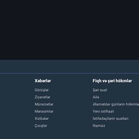
Xəbərlər
Fiqh və şəri hökmlər
Görüşlər
Şəri sual
Ziyarətlər
Ailə
Müraciətlər
Əlamətdar günlərin hökmlər
Mərasimlər
Yeni istiftaat
Xütbələr
İstifadəçilərin sualları
Çıxışlar
Namaz