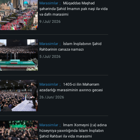
Mərasimlər
Müqəddəs Məşhəd
şəhərində Şəhid İmamın pak nəşi ilə vida
və dəfn mərasimi
9 /Jul/ 2026
Mərasimlər
İslam İnqilabının Şəhid
Rəhbərinin cənazə namazı
5 /Jul/ 2026
Mərasimlər
1405-ci ilin Məhərrəm
əzadarlığı mərasiminin axırıncı gecəsi
26 /Jun/ 2026
Mərasimlər
İmam Xomeyni (r.ə) adına
hüseyniyə yaxınlığında İslam İnqilabın
Şəhid Rəhbəri ilə vida mərasimi