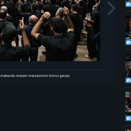
s
N
Şəhid Rəhbərin göylərə ucaldığı 