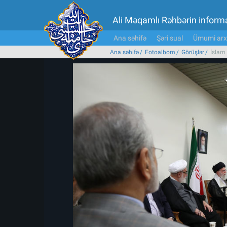
Ali Məqamlı Rəhbərin inform
Ana səhifə
Şəri sual
Ümumi arx
Ana səhifə
Fotoalbom
Görüşlər
İslam 