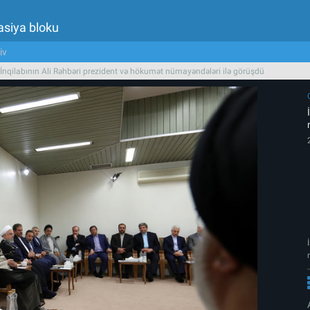
asiya bloku
iv
İnqilabının Ali Rəhbəri prezident və hökumət nümayəndələri ilə görüşdü