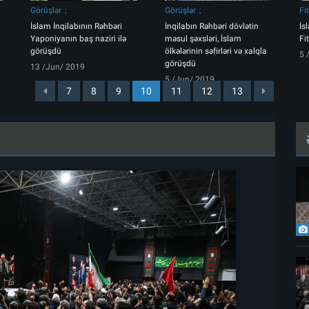
Görüşlər
Görüşlər
Fi
İslam İnqilabının Rəhbəri
İnqilabın Rəhbəri dövlətin
İs
Yaponiyanın baş naziri ilə
məsul şəxsləri, İslam
Fi
görüşdü
ölkələrinin səfirləri və xalqla
5 
görüşdü
13 /Jun/ 2019
5 /Jun/ 2019
7
8
9
10
11
12
13