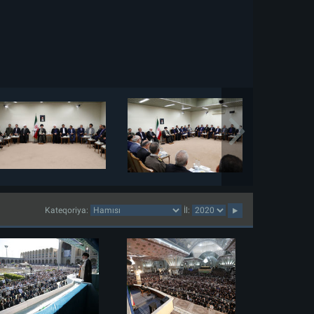
Kateqoriya:
İl: