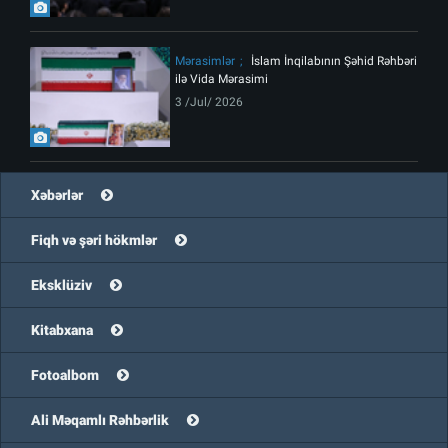
Mərasimlər
İslam İnqilabının Şəhid Rəhbəri
ilə Vida Mərasimi
3 /Jul/ 2026
Xəbərlər
Fiqh və şəri hökmlər
Eksklüziv
Kitabxana
Fotoalbom
Ali Məqamlı Rəhbərlik