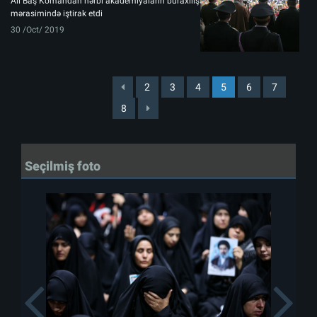
Ali Baş Komandan hərbi akademiyaların buraxılış
mərasimində iştirak etdi
30 /Oct/ 2019
2
3
4
5
6
7
8
Seçilmiş foto
Previous