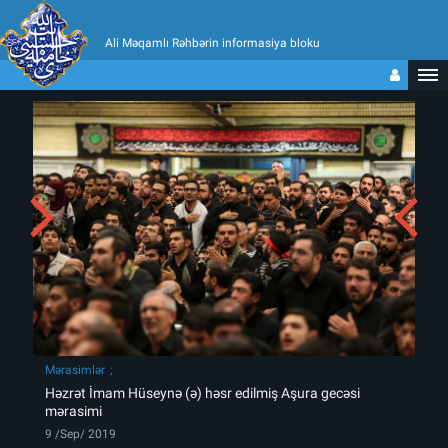
Ali Məqamlı Rəhbərin informasiya bloku
Mərasimlər
Həzrət İmam Hüseynə (ə) həsr edilmiş Aşura gecəsi
mərasimi
9 /Sep/ 2019