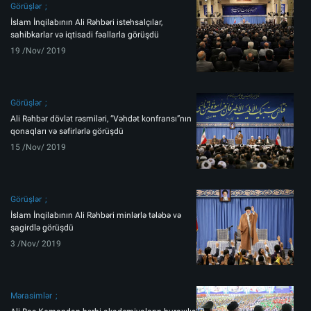
Görüşlər
İslam İnqilabının Ali Rəhbəri istehsalçılar,
sahibkarlar və iqtisadi fəallarla görüşdü
19 /Nov/ 2019
Görüşlər
Ali Rəhbər dövlət rəsmiləri, “Vəhdət konfransı”nın
qonaqları və səfirlərlə görüşdü
15 /Nov/ 2019
Görüşlər
İslam İnqilabının Ali Rəhbəri minlərlə tələbə və
şagirdlə görüşdü
3 /Nov/ 2019
Mərasimlər