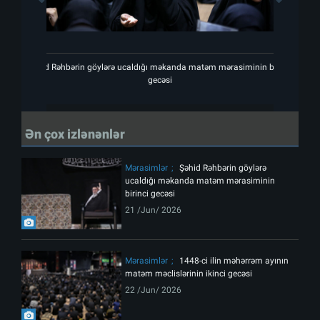
Şəhid Rəhbərin göylərə ucaldığı məkanda matəm mərasiminin birinci
Şəhid
gecəsi
Ən çox izlənənlər
Mərasimlər
Şəhid Rəhbərin göylərə
ucaldığı məkanda matəm mərasiminin
birinci gecəsi
21 /Jun/ 2026
Mərasimlər
1448-ci ilin məhərrəm ayının
matəm məclislərinin ikinci gecəsi
22 /Jun/ 2026