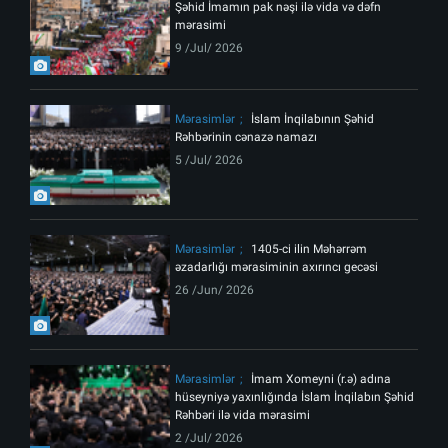
Şəhid İmamın pak nəşi ilə vida və dəfn
mərasimi
9 /Jul/ 2026
Mərasimlər
İslam İnqilabının Şəhid
Rəhbərinin cənazə namazı
5 /Jul/ 2026
Mərasimlər
1405-ci ilin Məhərrəm
əzadarlığı mərasiminin axırıncı gecəsi
26 /Jun/ 2026
Mərasimlər
İmam Xomeyni (r.ə) adına
hüseyniyə yaxınlığında İslam İnqilabın Şəhid
Rəhbəri ilə vida mərasimi
2 /Jul/ 2026