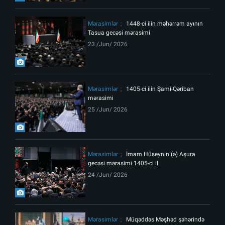
Mərasimlər
1448-ci ilin məhərrəm ayının
Tasua gecəsi mərasimi
23 /Jun/ 2026
Mərasimlər
1405-ci ilin Şami-Qəriban
mərasimi
25 /Jun/ 2026
Mərasimlər
İmam Hüseynin (ə) Aşura
gecəsi mərasimi 1405-ci il
24 /Jun/ 2026
Mərasimlər
Müqəddəs Məşhəd şəhərində