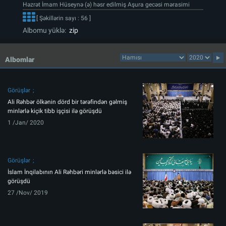
Həzrət İmam Hüseynə (ə) həsr edilmiş Aşura gecəsi mərasimi
[ Şəkillərin sayı : 56 ]
Albomu yüklə:
zip
Albomlar
Görüşlər
Ali Rəhbər ölkənin dörd bir tərəfindən gəlmiş
minlərlə kiçik tibb işçisi ilə görüşdü
1 /Jan/ 2020
Görüşlər
İslam İnqilabının Ali Rəhbəri minlərlə bəsici ilə
görüşdü
27 /Nov/ 2019