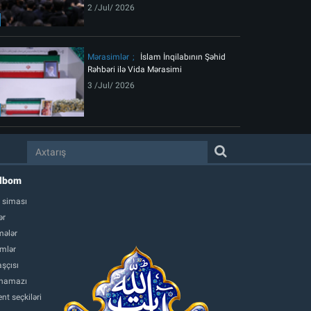
2 /Jul/ 2026
Mərasimlər
İslam İnqilabının Şəhid
Rəhbəri ilə Vida Mərasimi
3 /Jul/ 2026
albom
 siması
ər
ələr
mlər
şçısı
namazı
nt seçkiləri