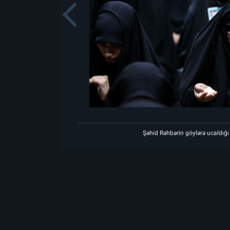
Previou
əkanda matəm mərasiminin birinci gecəsi