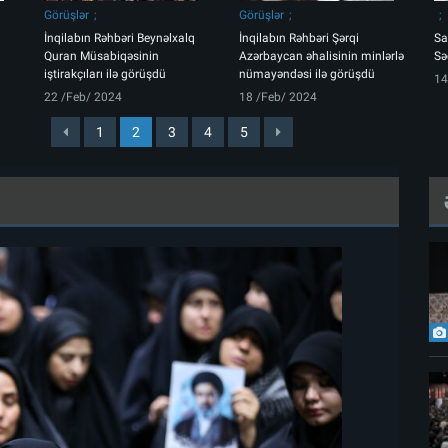
Görüşlər
Görüşlər
İnqilabın Rəhbəri Beynəlxalq
İnqilabın Rəhbəri Şərqi
Sa
Quran Müsabiqəsinin
Azərbaycan əhalisinin minlərlə
Sə
iştirakçıları ilə görüşdü
nümayəndəsi ilə görüşdü
14
22 /Feb/ 2024
18 /Feb/ 2024
1
2
3
4
5