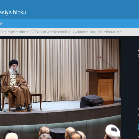
asiya bloku
iv
i Baş Komandanın SEPAH-ın Aerokosmik Qüvvələrinin sərgisini ziyarət etdi