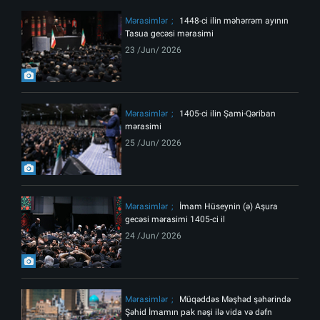
Mərasimlər
1448-ci ilin məhərrəm ayının
Tasua gecəsi mərasimi
23 /Jun/ 2026
Mərasimlər
1405-ci ilin Şami-Qəriban
mərasimi
25 /Jun/ 2026
Mərasimlər
İmam Hüseynin (ə) Aşura
gecəsi mərasimi 1405-ci il
24 /Jun/ 2026
Mərasimlər
Müqəddəs Məşhəd şəhərində
Şəhid İmamın pak nəşi ilə vida və dəfn