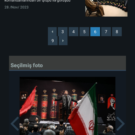
komandanlarından bir qrupu ilə görüşdü
28 /Nov/ 2023
3
4
5
6
7
8
9
Seçilmiş foto
Previous