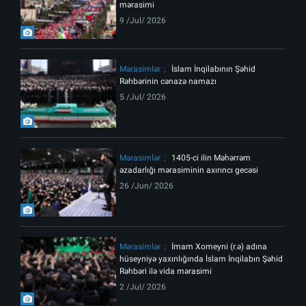
mərasimi
9 /Jul/ 2026
Mərasimlər
İslam İnqilabının Şəhid
Rəhbərinin cənazə namazı
5 /Jul/ 2026
Mərasimlər
1405-ci ilin Məhərrəm
əzadarlığı mərasiminin axırıncı gecəsi
26 /Jun/ 2026
Mərasimlər
İmam Xomeyni (r.ə) adına
hüseyniyə yaxınlığında İslam İnqilabın Şəhid
Rəhbəri ilə vida mərasimi
2 /Jul/ 2026