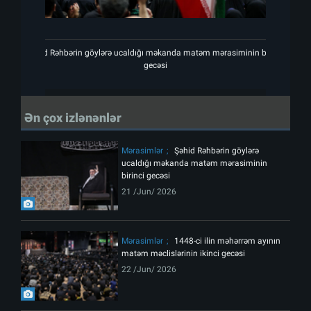
Şəhid Rəhbərin göylərə ucaldığı məkanda matəm mərasiminin birinci
Şəhi
gecəsi
Ən çox izlənənlər
Mərasimlər
Şəhid Rəhbərin göylərə
ucaldığı məkanda matəm mərasiminin
birinci gecəsi
21 /Jun/ 2026
Mərasimlər
1448-ci ilin məhərrəm ayının
matəm məclislərinin ikinci gecəsi
22 /Jun/ 2026