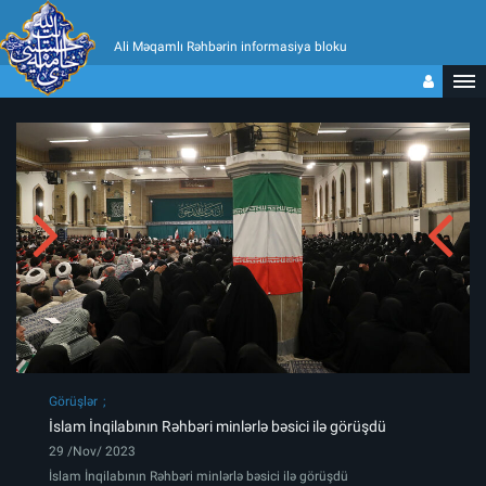
Ali Məqamlı Rəhbərin informasiya bloku
Görüşlər
İslam İnqilabının Rəhbəri minlərlə bəsici ilə görüşdü
29 /Nov/ 2023
İslam İnqilabının Rəhbəri minlərlə bəsici ilə görüşdü