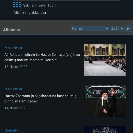
[ Şəkillərin sayı : 103 ]
Albomu yüklə:
zip
Albomlar
Mərasimlər
Ali Rəhbərin iştirakı ilə Həzrət Zəhraya (s.ə) həsr
edilmiş matəm mərasimi keçirildi
15 /Dec/ 2023
Mərasimlər
Həzrət Zəhranın (s.ə) şəhadətinə həsr edilmiş
birinci matəm gecəsi
14 /Dec/ 2023
Görüşlər