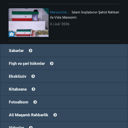
Mərasimlər
İslam İnqilabının Şəhid Rəhbəri
ilə Vida Mərasimi
3 /Jul/ 2026
Xəbərlər
Fiqh və şəri hökmlər
Eksklüziv
Kitabxana
Fotoalbom
Ali Məqamlı Rəhbərlik
Videolar