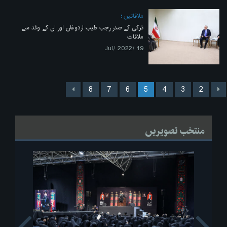
ملاقاتیں
ترکی کے صدر رجب طیب اردوغان اور ان کے وفد سے
ملاقات
19 /Jul/ 2022
8
7
6
5
4
3
2
منتخب تصویریں