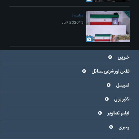
مراسم
3 /Jul/ 2026
خبریں
فقہی اور شرعی مسائل
اسپیشل
لائبریری
ایلبم تصاویر
رہبری