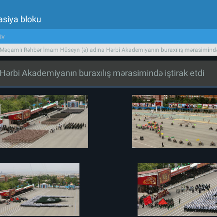
asiya bloku
iv
 Məqamlı Rəhbər İmam Hüseyn (ə) adına Hərbi Akademiyanın buraxılış mərasimində 
ərbi Akademiyanın buraxılış mərasimində iştirak etdi