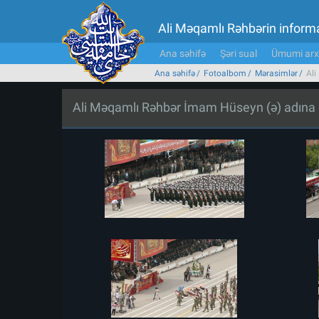
Ali Məqamlı Rəhbərin inform
Ana səhifə
Şəri sual
Ümumi arx
Ana səhifə
Fotoalbom
Mərasimlər
Ali
Ali Məqamlı Rəhbər İmam Hüseyn (ə) adına H