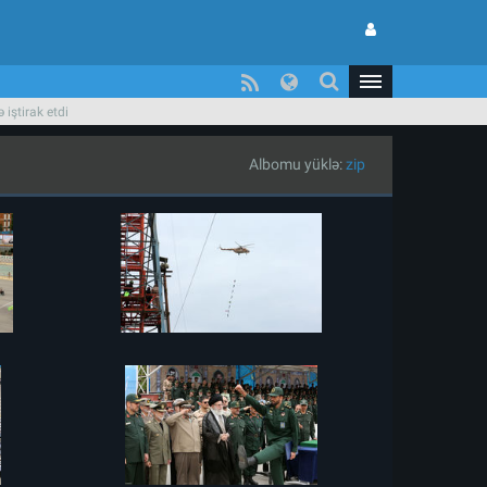
iştirak etdi
Albomu yüklə:
zip