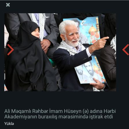
Ali Məqamlı Rəhbərin informasiya bloku
Ali Məqamlı Rəhbər İmam Hüseyn (ə) adına Hərbi
Akademiyanın buraxılış mərasimində iştirak etdi
Albomu yüklə:
zip
Ali Məqamlı Rəhbər İmam Hüseyn (ə) adına Hərbi
Akademiyanın buraxılış mərasimində iştirak etdi
Yüklə