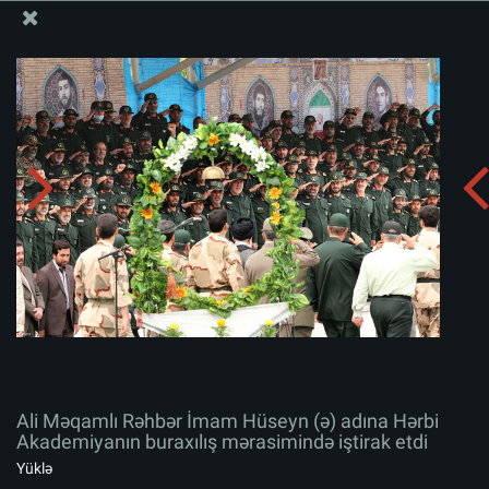
Ali Məqamlı Rəhbərin informasiya bloku
Ali Məqamlı Rəhbər İmam Hüseyn (ə) adına Hərbi
Akademiyanın buraxılış mərasimində iştirak etdi
Albomu yüklə:
zip
Ali Məqamlı Rəhbər İmam Hüseyn (ə) adına Hərbi
Akademiyanın buraxılış mərasimində iştirak etdi
Yüklə