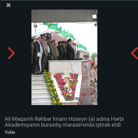
Ali Məqamlı Rəhbərin informasiya bloku
Ali Məqamlı Rəhbər İmam Hüseyn (ə) adına Hərbi
Akademiyanın buraxılış mərasimində iştirak etdi
Albomu yüklə:
zip
Ali Məqamlı Rəhbər İmam Hüseyn (ə) adına Hərbi
Akademiyanın buraxılış mərasimində iştirak etdi
Yüklə