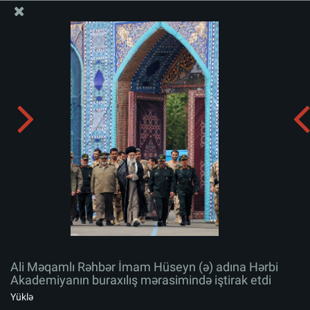
Ali Məqamlı Rəhbərin informasiya bloku
Ali Məqamlı Rəhbər İmam Hüseyn (ə) adına Hərbi
Akademiyanın buraxılış mərasimində iştirak etdi
Albomu yüklə:
zip
Ali Məqamlı Rəhbər İmam Hüseyn (ə) adına Hərbi
Akademiyanın buraxılış mərasimində iştirak etdi
Yüklə