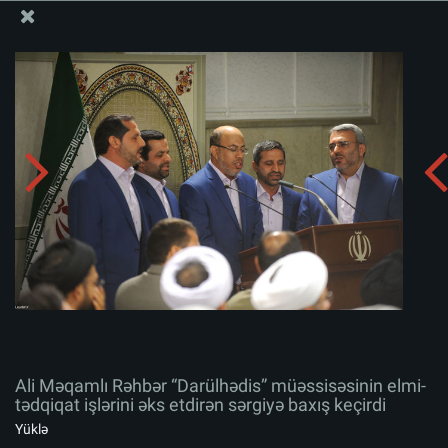
Ali Məqamlı Rəhbərin informasiya bloku
Ali Məqamlı Rəhbər “Darülhədis” müəssisəsinin elmi-
tədqiqat işlərini əks etdirən sərgiyə baxış keçirdi
Albomu yüklə:
zip
Ali Məqamlı Rəhbər “Darülhədis” müəssisəsinin elmi-
tədqiqat işlərini əks etdirən sərgiyə baxış keçirdi
Yüklə