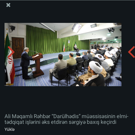
Ali Məqamlı Rəhbərin informasiya bloku
Ali Məqamlı Rəhbər “Darülhədis” müəssisəsinin elmi-
tədqiqat işlərini əks etdirən sərgiyə baxış keçirdi
Albomu yüklə:
zip
Ali Məqamlı Rəhbər “Darülhədis” müəssisəsinin elmi-
tədqiqat işlərini əks etdirən sərgiyə baxış keçirdi
Yüklə