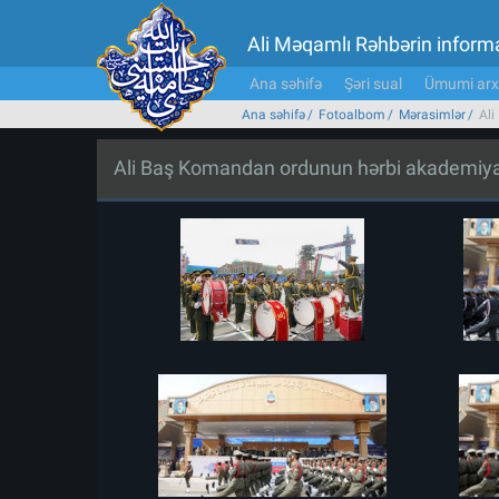
Ali Məqamlı Rəhbərin inform
Ana səhifə
Şəri sual
Ümumi arx
Ana səhifə
Fotoalbom
Mərasimlər
Ali
Ali Baş Komandan ordunun hərbi akademiyala