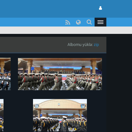
Albomu yüklə:
zip