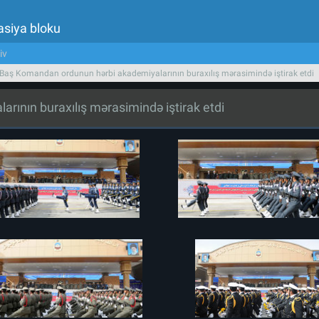
asiya bloku
iv
 Baş Komandan ordunun hərbi akademiyalarının buraxılış mərasimində iştirak etdi
rının buraxılış mərasimində iştirak etdi