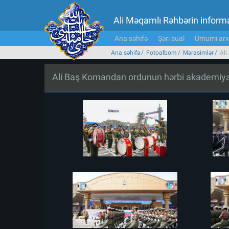
Ali Məqamlı Rəhbərin inform
Ana səhifə
Şəri sual
Ümumi arx
Ana səhifə
Fotoalbom
Mərasimlər
Ali
Ali Baş Komandan ordunun hərbi akademiyala