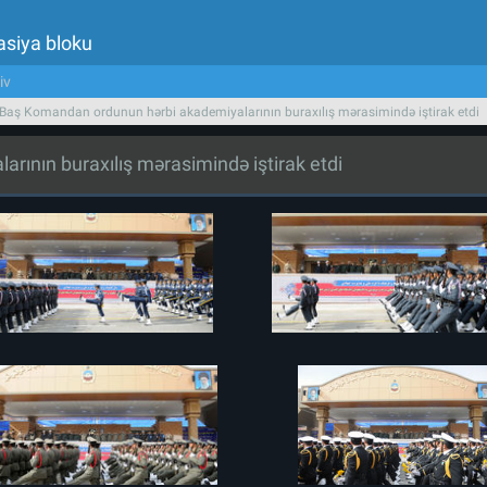
asiya bloku
iv
 Baş Komandan ordunun hərbi akademiyalarının buraxılış mərasimində iştirak etdi
rının buraxılış mərasimində iştirak etdi