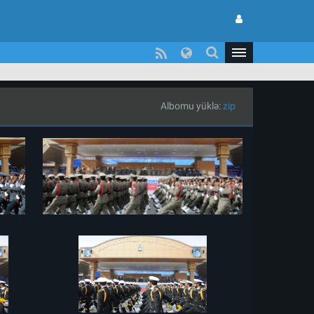
Albomu yüklə:
zip