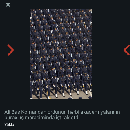
Ali Məqamlı Rəhbərin informasiya bloku
Ali Baş Komandan ordunun hərbi akademiyalarının
buraxılış mərasimində iştirak etdi
Albomu yüklə:
zip
Ali Baş Komandan ordunun hərbi akademiyalarının
buraxılış mərasimində iştirak etdi
Yüklə