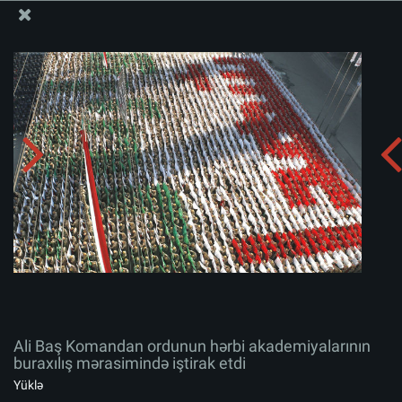
Ali Məqamlı Rəhbərin informasiya bloku
Ali Baş Komandan ordunun hərbi akademiyalarının
buraxılış mərasimində iştirak etdi
Albomu yüklə:
zip
Ali Baş Komandan ordunun hərbi akademiyalarının
buraxılış mərasimində iştirak etdi
Yüklə