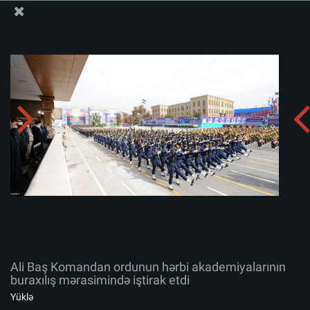
Ali Məqamlı Rəhbərin informasiya bloku
Ali Baş Komandan ordunun hərbi akademiyalarının
buraxılış mərasimində iştirak etdi
Albomu yüklə:
zip
Ali Baş Komandan ordunun hərbi akademiyalarının
buraxılış mərasimində iştirak etdi
Yüklə