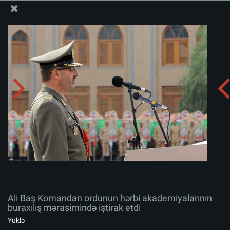
Ali Məqamlı Rəhbərin informasiya bloku
Ali Baş Komandan ordunun hərbi akademiyalarının
buraxılış mərasimində iştirak etdi
Albomu yüklə:
zip
Ali Baş Komandan ordunun hərbi akademiyalarının
buraxılış mərasimində iştirak etdi
Yüklə