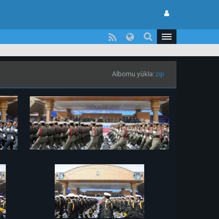
Albomu yüklə:
zip