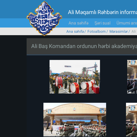
Ali Məqamlı Rəhbərin inform
Ana səhifə
Şəri sual
Ümumi arx
Ana səhifə
Fotoalbom
Mərasimlər
Ali
Ali Baş Komandan ordunun hərbi akademiyala