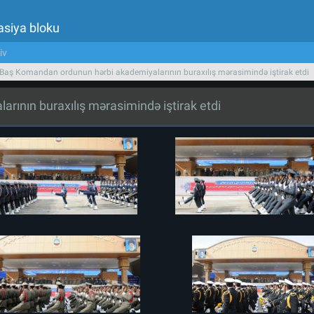
asiya bloku
iv
 Baş Komandan ordunun hərbi akademiyalarının buraxılış mərasimində iştirak etdi
rının buraxılış mərasimində iştirak etdi