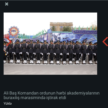
Ali Məqamlı Rəhbərin informasiya bloku
Ali Baş Komandan ordunun hərbi akademiyalarının
buraxılış mərasimində iştirak etdi
Albomu yüklə:
zip
Ali Baş Komandan ordunun hərbi akademiyalarının
buraxılış mərasimində iştirak etdi
Yüklə