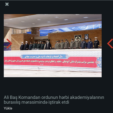
Ali Məqamlı Rəhbərin informasiya bloku
Ali Baş Komandan ordunun hərbi akademiyalarının
buraxılış mərasimində iştirak etdi
Albomu yüklə:
zip
Ali Baş Komandan ordunun hərbi akademiyalarının
buraxılış mərasimində iştirak etdi
Yüklə