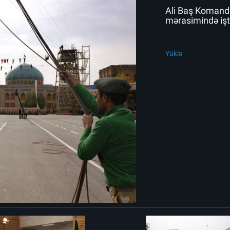
Ali Baş Komanda
mərasimində işti
Yüklə