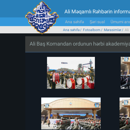
Ali Məqamlı Rəhbərin inform
Ana səhifə
Şəri sual
Ümumi arx
Ana səhifə
Fotoalbom
Mərasimlər
Ali
Ali Baş Komandan ordunun hərbi akademiyala