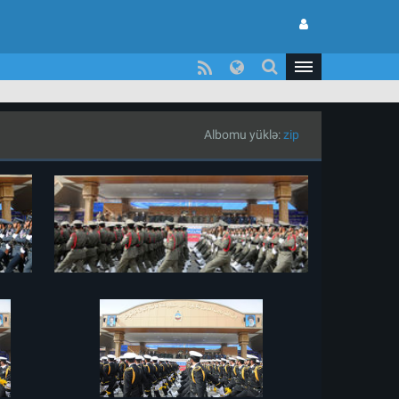
Albomu yüklə:
zip