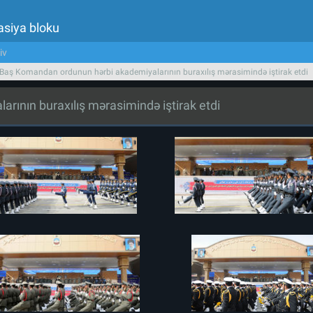
asiya bloku
iv
 Baş Komandan ordunun hərbi akademiyalarının buraxılış mərasimində iştirak etdi
rının buraxılış mərasimində iştirak etdi