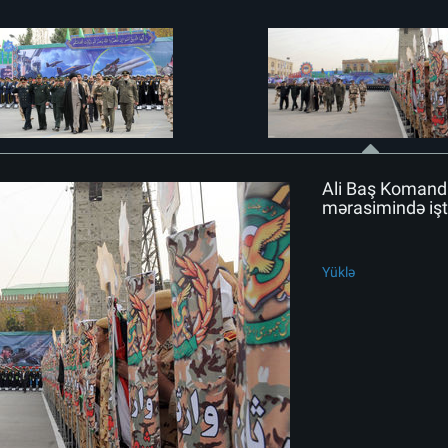
Ali Baş Komanda
mərasimində işti
Yüklə