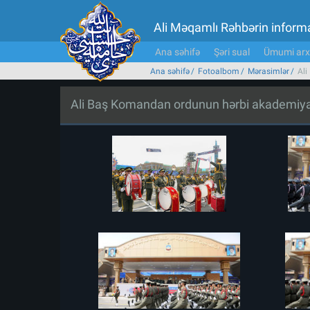
Ali Məqamlı Rəhbərin inform
Ana səhifə
Şəri sual
Ümumi arx
Ana səhifə
Fotoalbom
Mərasimlər
Ali
Ali Baş Komandan ordunun hərbi akademiyala