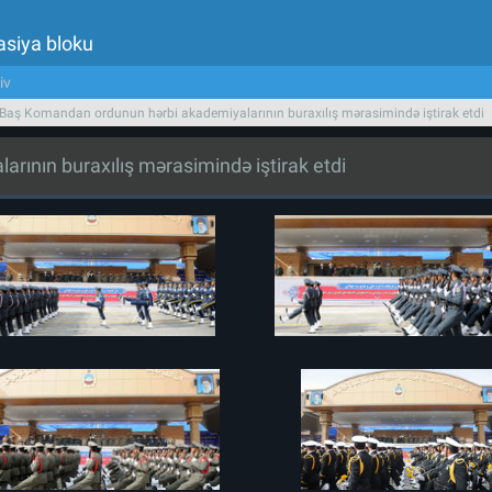
asiya bloku
iv
 Baş Komandan ordunun hərbi akademiyalarının buraxılış mərasimində iştirak etdi
rının buraxılış mərasimində iştirak etdi