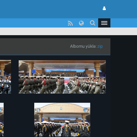
Albomu yüklə:
zip