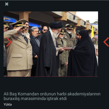
Ali Məqamlı Rəhbərin informasiya bloku
Ali Baş Komandan ordunun hərbi akademiyalarının
buraxılış mərasimində iştirak etdi
Albomu yüklə:
zip
Ali Baş Komandan ordunun hərbi akademiyalarının
buraxılış mərasimində iştirak etdi
Yüklə