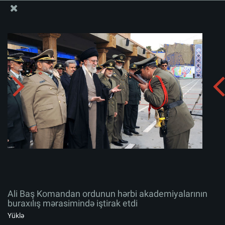
Ali Məqamlı Rəhbərin informasiya bloku
Ali Baş Komandan ordunun hərbi akademiyalarının
buraxılış mərasimində iştirak etdi
Albomu yüklə:
zip
Ali Baş Komandan ordunun hərbi akademiyalarının
buraxılış mərasimində iştirak etdi
Yüklə