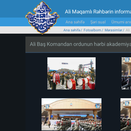
Ali Məqamlı Rəhbərin inform
Ana səhifə
Şəri sual
Ümumi arx
Ana səhifə
Fotoalbom
Mərasimlər
Ali
Ali Baş Komandan ordunun hərbi akademiyala