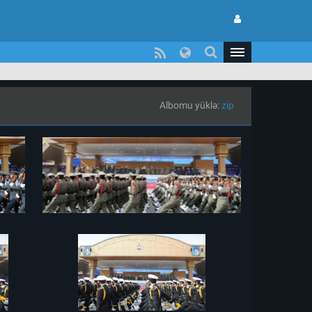
Albomu yüklə:
zip