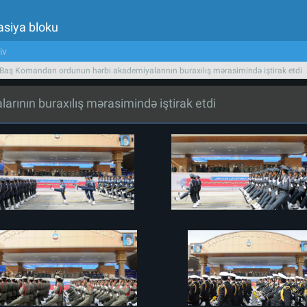
asiya bloku
iv
 Baş Komandan ordunun hərbi akademiyalarının buraxılış mərasimində iştirak etdi
rının buraxılış mərasimində iştirak etdi