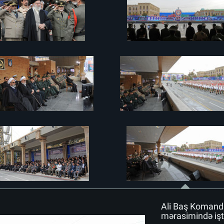
Ali Baş Komanda
mərasimində işti