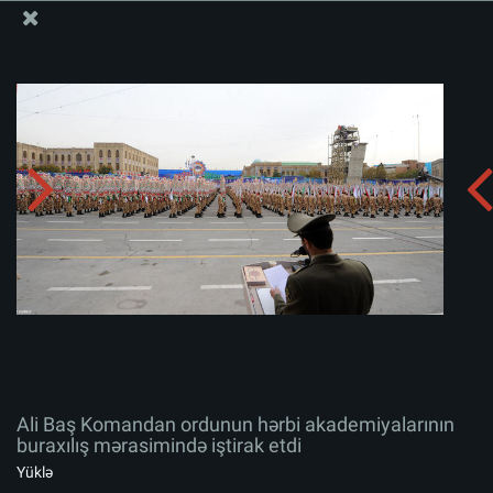
Ali Məqamlı Rəhbərin informasiya bloku
Ali Baş Komandan ordunun hərbi akademiyalarının
buraxılış mərasimində iştirak etdi
Albomu yüklə:
zip
Ali Baş Komandan ordunun hərbi akademiyalarının
buraxılış mərasimində iştirak etdi
Yüklə