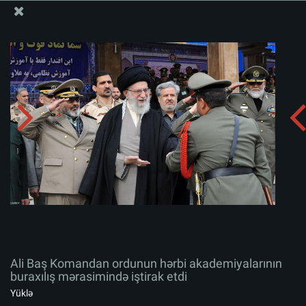
Ali Məqamlı Rəhbərin informasiya bloku
Ali Baş Komandan ordunun hərbi akademiyalarının
buraxılış mərasimində iştirak etdi
Albomu yüklə:
zip
Ali Baş Komandan ordunun hərbi akademiyalarının
buraxılış mərasimində iştirak etdi
Yüklə