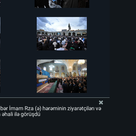
bər İmam Rza (ə) hərəminin ziyarətçiləri və
əhali ilə görüşdü