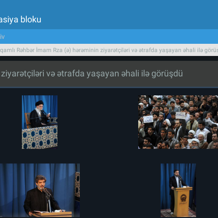
asiya bloku
iv
qamlı Rəhbər İmam Rza (ə) hərəminin ziyarətçiləri və ətrafda yaşayan əhali ilə gör
yarətçiləri və ətrafda yaşayan əhali ilə görüşdü