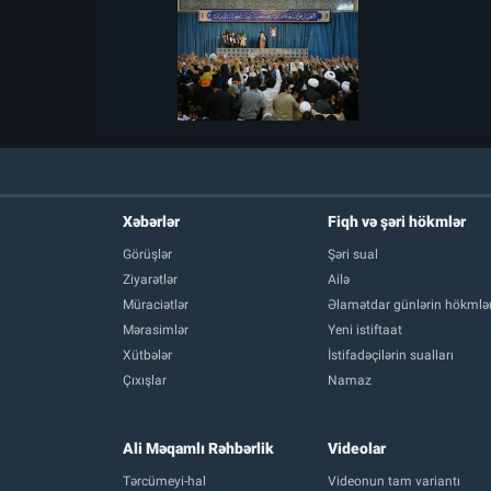
Xəbərlər
Fiqh və şəri hökmlər
Görüşlər
Şəri sual
Ziyarətlər
Ailə
Müraciətlər
Əlamətdar günlərin hökmlər
Mərasimlər
Yeni istiftaat
Xütbələr
İstifadəçilərin sualları
Çıxışlar
Namaz
Ali Məqamlı Rəhbərlik
Videolar
Tərcümeyi-hal
Videonun tam variantı