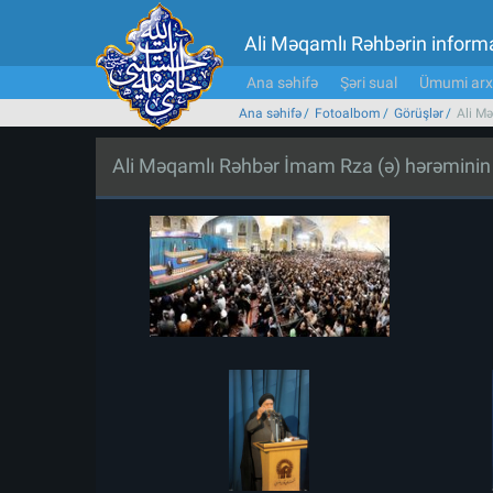
Ali Məqamlı Rəhbərin inform
Ana səhifə
Şəri sual
Ümumi arx
Ana səhifə
Fotoalbom
Görüşlər
Ali Mə
Ali Məqamlı Rəhbər İmam Rza (ə) hərəminin zi