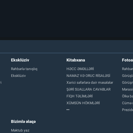
Eksklüziv
Kitabxana
Foto
Rəhbərlə tanışlıq
HƏCC ƏMƏLLƏRİ
Rəhbər
Eksklüziv
NAMAZ VƏ ORUC RİSALƏSİ
Görüşl
i
Xarici səfərlərə dair məsələlər
Görüşm
ŞƏRİ SUALLARA CAVABLAR
Mərasi
FİQH TƏLİMLƏRİ
Ölkə ba
XÜMSÜN HÖKMLƏRİ
Cümə 
Prezide
Bizimlə əlaqə
Məktub yaz