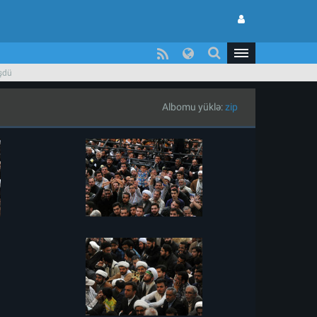
üşdü
Albomu yüklə:
zip