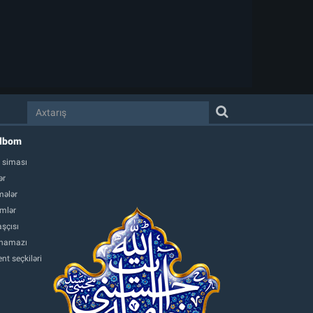
albom
 siması
ər
ələr
mlər
şçısı
namazı
nt seçkiləri