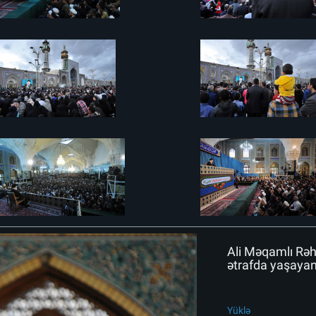
Ali Məqamlı Rəh
ətrafda yaşayan 
Yüklə