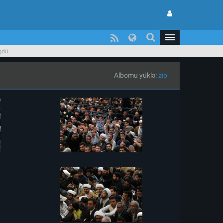
üşdü
Albomu yüklə:
zip