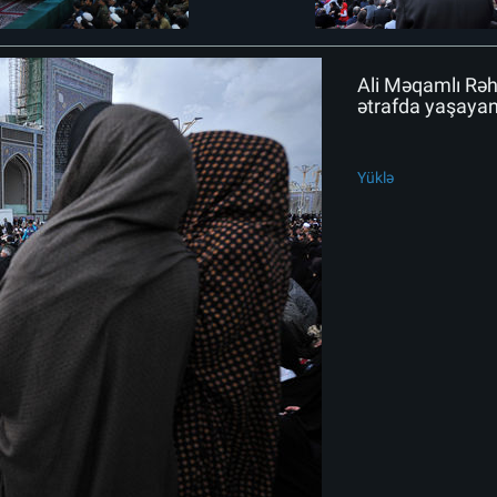
Ali Məqamlı Rəh
ətrafda yaşayan 
Yüklə