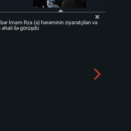
bər İmam Rza (ə) hərəminin ziyarətçiləri və
əhali ilə görüşdü