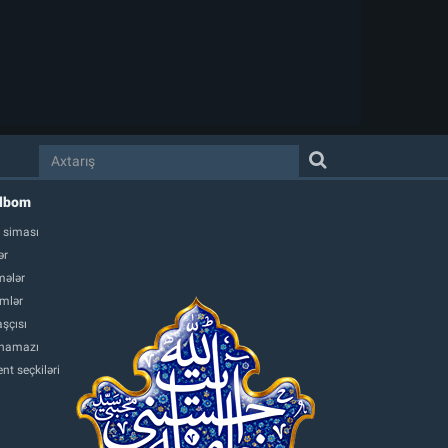
albom
 siması
ər
ələr
mlər
şçısı
namazı
nt seçkiləri