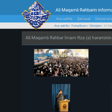
Ali Məqamlı Rəhbərin inform
Ana səhifə
Şəri sual
Ümumi arx
Ana səhifə
Fotoalbom
Görüşlər
Ali Mə
Ali Məqamlı Rəhbər İmam Rza (ə) hərəminin zi