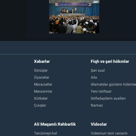
Xəbərlər
Fiqh və şəri hökmlər
Görüşlər
Şəri sual
Ziyarətlər
Ailə
Müraciətlər
Əlamətdar günlərin hökmlər
Mərasimlər
Yeni istiftaat
Xütbələr
İstifadəçilərin sualları
Çıxışlar
Namaz
Ali Məqamlı Rəhbərlik
Videolar
Tərcümeyi-hal
Videonun tam variantı