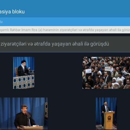
asiya bloku
iv
qamlı Rəhbər İmam Rza (ə) hərəminin ziyarətçiləri və ətrafda yaşayan əhali ilə gör
yarətçiləri və ətrafda yaşayan əhali ilə görüşdü