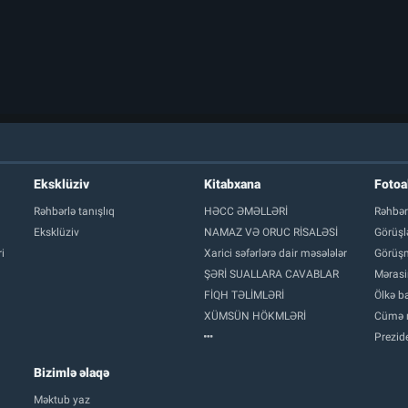
Eksklüziv
Kitabxana
Foto
Rəhbərlə tanışlıq
HƏCC ƏMƏLLƏRİ
Rəhbər
Eksklüziv
NAMAZ VƏ ORUC RİSALƏSİ
Görüşl
i
Xarici səfərlərə dair məsələlər
Görüşm
ŞƏRİ SUALLARA CAVABLAR
Mərasi
FİQH TƏLİMLƏRİ
Ölkə ba
XÜMSÜN HÖKMLƏRİ
Cümə 
Prezide
Bizimlə əlaqə
Məktub yaz