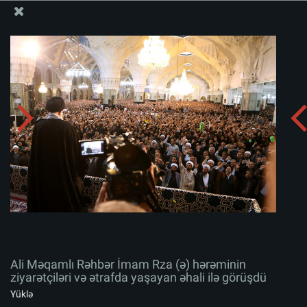
Ali Məqamlı Rəhbərin informasiya bloku
Ali Məqamlı Rəhbər İmam Rza (ə) hərəminin ziyarətçiləri
və ətrafda yaşayan əhali ilə görüşdü
Albomu yüklə:
zip
Ali Məqamlı Rəhbər İmam Rza (ə) hərəminin
ziyarətçiləri və ətrafda yaşayan əhali ilə görüşdü
Yüklə