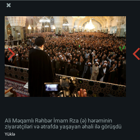
Ali Məqamlı Rəhbərin informasiya bloku
Ali Məqamlı Rəhbər İmam Rza (ə) hərəminin ziyarətçiləri
və ətrafda yaşayan əhali ilə görüşdü
Albomu yüklə:
zip
Ali Məqamlı Rəhbər İmam Rza (ə) hərəminin
ziyarətçiləri və ətrafda yaşayan əhali ilə görüşdü
Yüklə