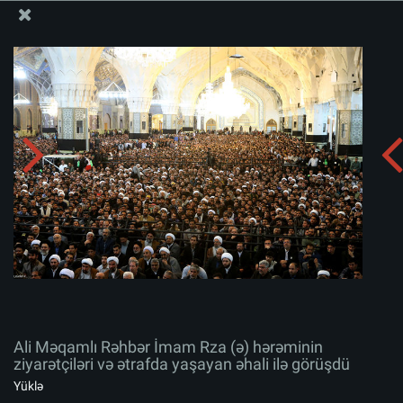
Ali Məqamlı Rəhbərin informasiya bloku
Ali Məqamlı Rəhbər İmam Rza (ə) hərəminin ziyarətçiləri
və ətrafda yaşayan əhali ilə görüşdü
Albomu yüklə:
zip
Ali Məqamlı Rəhbər İmam Rza (ə) hərəminin
ziyarətçiləri və ətrafda yaşayan əhali ilə görüşdü
Yüklə