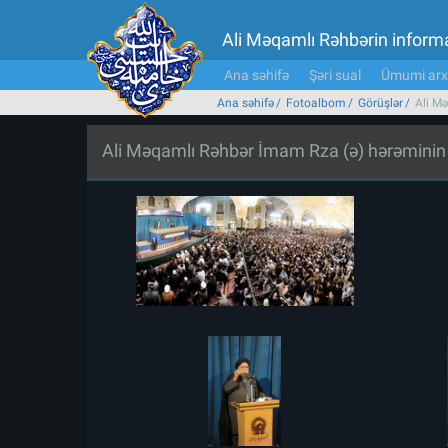
Ali Məqamlı Rəhbərin inform
Ana səhifə
Şəri sual
Ümumi arx
Ana səhifə
Fotoalbom
Görüşlər
Ali Mə
Ali Məqamlı Rəhbər İmam Rza (ə) hərəminin zi