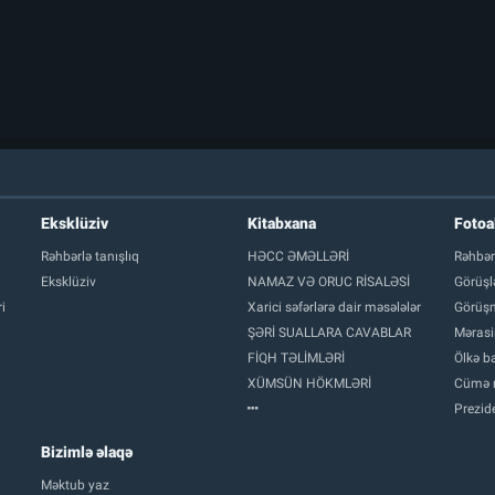
Eksklüziv
Kitabxana
Foto
Rəhbərlə tanışlıq
HƏCC ƏMƏLLƏRİ
Rəhbər
Eksklüziv
NAMAZ VƏ ORUC RİSALƏSİ
Görüşl
i
Xarici səfərlərə dair məsələlər
Görüşm
ŞƏRİ SUALLARA CAVABLAR
Mərasi
FİQH TƏLİMLƏRİ
Ölkə ba
XÜMSÜN HÖKMLƏRİ
Cümə 
Prezide
Bizimlə əlaqə
Məktub yaz