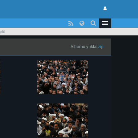
üşdü
Albomu yüklə:
zip