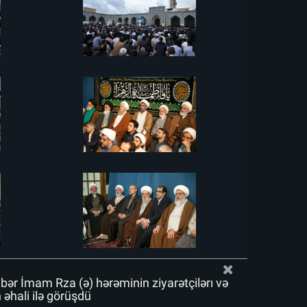
bər İmam Rza (ə) hərəminin ziyarətçiləri və
əhali ilə görüşdü