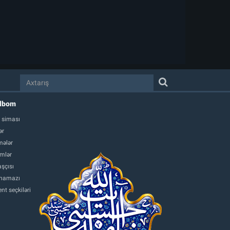
albom
 siması
ər
ələr
mlər
şçısı
namazı
nt seçkiləri