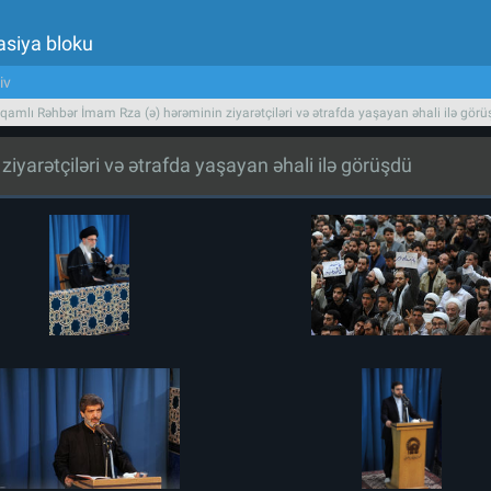
asiya bloku
iv
qamlı Rəhbər İmam Rza (ə) hərəminin ziyarətçiləri və ətrafda yaşayan əhali ilə gör
yarətçiləri və ətrafda yaşayan əhali ilə görüşdü