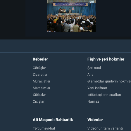
Xəbərlər
Fiqh və şəri hökmlər
Görüşlər
Şəri sual
Ziyarətlər
Ailə
Müraciətlər
Əlamətdar günlərin hökmlər
Mərasimlər
Yeni istiftaat
Xütbələr
İstifadəçilərin sualları
Çıxışlar
Namaz
Ali Məqamlı Rəhbərlik
Videolar
Tərcümeyi-hal
Videonun tam variantı