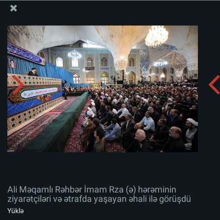
Ali Məqamlı Rəhbərin informasiya bloku
Ali Məqamlı Rəhbər İmam Rza (ə) hərəminin ziyarətçiləri
və ətrafda yaşayan əhali ilə görüşdü
Albomu yüklə:
zip
Ali Məqamlı Rəhbər İmam Rza (ə) hərəminin
ziyarətçiləri və ətrafda yaşayan əhali ilə görüşdü
Yüklə