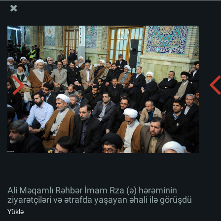
Ali Məqamlı Rəhbərin informasiya bloku
Ali Məqamlı Rəhbər İmam Rza (ə) hərəminin ziyarətçiləri
və ətrafda yaşayan əhali ilə görüşdü
Albomu yüklə:
zip
Ali Məqamlı Rəhbər İmam Rza (ə) hərəminin
ziyarətçiləri və ətrafda yaşayan əhali ilə görüşdü
Yüklə