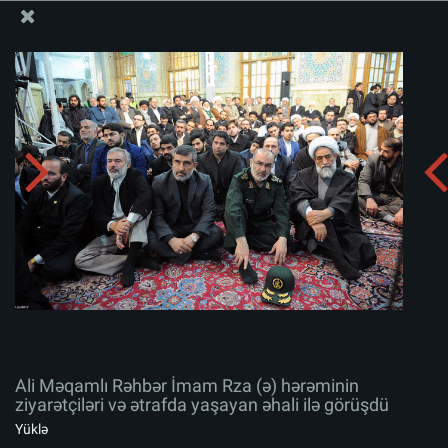
Ali Məqamlı Rəhbərin informasiya bloku
Ali Məqamlı Rəhbər İmam Rza (ə) hərəminin ziyarətçiləri
və ətrafda yaşayan əhali ilə görüşdü
Albomu yüklə:
zip
Ali Məqamlı Rəhbər İmam Rza (ə) hərəminin
ziyarətçiləri və ətrafda yaşayan əhali ilə görüşdü
Yüklə